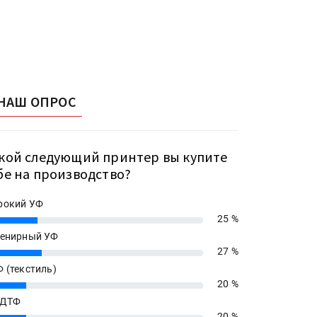
НАШ ОПРОС
кой следующий принтер вы купите
бе на производство?
рокий УФ
25 %
енирный УФ
27 %
 (текстиль)
20 %
 ДТФ
20 %