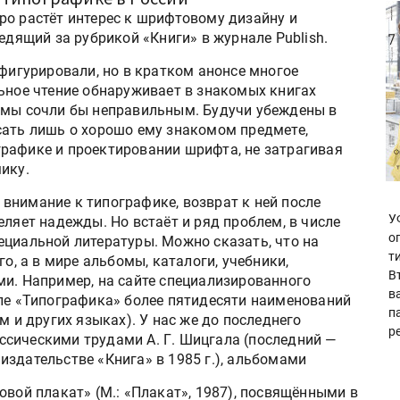
ро растёт интерес к шрифтовому дизайну и
едящий за рубрикой «Книги» в журнале Publish.
 фигурировали, но в кратком анонсе многое
льное чтение обнаруживает в знакомых книгах
 мы сочли бы неправильным. Будучи убеждены в
сать лишь о хорошо ему знакомом предмете,
рафике и проектировании шрифта, не затрагивая
ику.
внимание к типографике, возврат к ней после
У
еляет надежды. Но встаёт и ряд проблем, в числе
о
ециальной литературы. Можно сказать, что на
т
го, а в мире альбомы, каталоги, учебники,
В
ми. Например, на сайте специализированного
в
еле «Типографика» более пятидесяти наименований
п
м и других языках). У нас же до последнего
р
сическими трудами А. Г. Шицгала (последний —
здательстве «Книга» в 1985 г.), альбомами
овой плакат» (М.: «Плакат», 1987), посвящёнными в