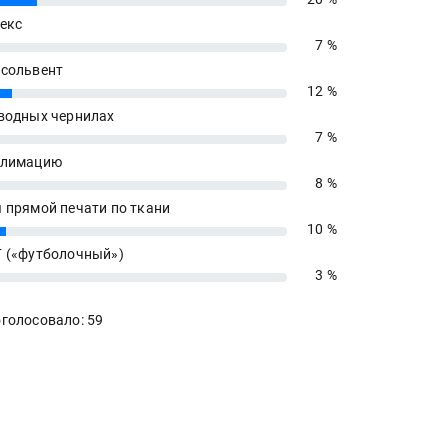
екс
7 %
сольвент
12 %
водных чернилах
7 %
блимацию
8 %
 прямой печати по ткани
10 %
 («футболочный»)
3 %
голосовало: 59