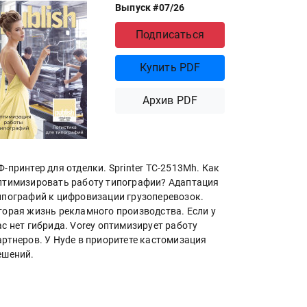
Выпуск #07/26
Подписаться
Купить PDF
Архив PDF
Ф-принтер для отделки. Sprinter ТС-2513Mh. Как
птимизировать работу типографии? Адаптация
ипографий к цифровизации грузоперевозок.
торая жизнь рекламного производства. Если у
ас нет гибрида. Vorey оптимизирует работу
артнеров. У Hyde в приоритете кастомизация
ешений.