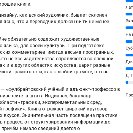
20%
хорошие книги.
Лат
7%
дизайну, как всякий художник, бывает склонен
Эко
я ясно, что и переводчик должен быть не менее
12%
На 
йне обязательно содержит художественные
7%
 языка, для своей культуры. При подготовке
Су
рских комментариев, иногда весьма пространных.
8%
что не все издательства справляются со сложной
Для
ак и в других областях искусства, царят разные
10%
ской грамотности, как к любой грамоте, это не
ДТГ
3%
е, — «фулбрайтовский учёный и адъюнкт-профессор в
Про
ниверситета штата Индиана», бакалавр
области «графики, экспериментальных сред,
 графики». Книга отражает широкий кругозор
ых вкусов. Значительная часть посвящена практике
сь процесс, от структурирования информации до
 причём немало сведений даётся о