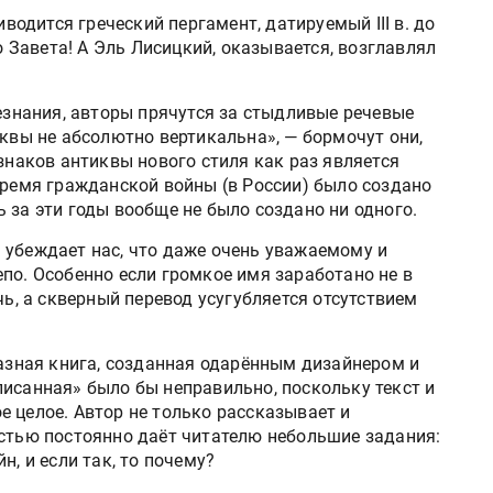
иводится греческий пергамент, датируемый III в. до
го Завета! А Эль Лисицкий, оказывается, возглавлял
незнания, авторы прячутся за стыдливые речевые
иквы не абсолютно вертикальна», — бормочут они,
изнаков антиквы нового стиля как раз является
время гражданской войны (в России) было создано
 за эти годы вообще не было создано ни одного.
 убеждает нас, что даже очень уважаемому и
по. Особенно если громкое имя заработано не в
чь, а скверный перевод усугубляется отсутствием
разная книга, созданная одарённым дизайнером и
исанная» было бы неправильно, поскольку текст и
 целое. Автор не только рассказывает и
остью постоянно даёт читателю небольшие задания:
н, и если так, то почему?