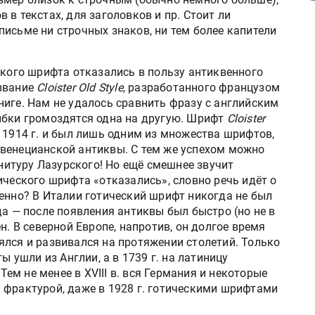
в текстах, для заголовков и пр. Стоит ли
исьме ни строчных знаков, ни тем более капители
ского шрифта отказались в пользу антиквенного
азвание
Cloister Old Style
, разработанного французом
ниге. Нам не удалось сравнить фразу с английским
ибки громоздятся одна на другую. Шрифт
Cloister
1914 г. и был лишь одним из множества шрифтов,
венецианской антиквы. С тем же успехом можно
рнитуру Лазурского! Но ещё смешнее звучит
ического шрифта «отказались», словно речь идёт о
енно? В Италии готический шрифт никогда не был
да — после появления антиквы был быстро (но не в
н. В северной Европе, напротив, он долгое время
ялся и развивался на протяжении столетий. Только
ы ушли из Англии, а в 1739 г. на латиницу
м не менее в XVIII в. вся Германия и некоторые
 фрактурой, даже в 1928 г. готическими шрифтами