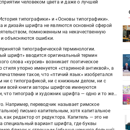
осприятии человеком цвета и даже о лучшей
История типографики» и «Основы типографики».
ка и дизайн шрифта не являются основной сферой
HeyGears анонсировала
тоятельством, помноженным на некачественную
УФ/3D-
полноцветный гибридный УФ/3D-
 и объясняются ошибки.
принтер G1X
епринятой типографической терминологии.
рный шрифт» вводится оригинальный термин
ет
Росприроднадзор запускает
кого слова «курсив» возникает поэтическое
«Калькулятор утилизации»
 стиля упорно именуется «старинной антиквой», а
печатление такое, что «птичий язык» изобретался
 ни с типографикой, ни с книжным делом, ни с
ении всей книги авторы шрифтов именуются
деями,
IPSA 2026 приглашает за идеями,
, что типограф и художник шрифта — одно и то же…
поставщиками и новыми
решениями для брендов
о. Например, переводчик называет римское
тальное) письмо капительным, хотя капитальное
, как редактор от редуктора. Капитель — это не
Kairos выпускает станцию
, а специальный вариант шрифта, где буквы
r Lava
смешения красок Ada Color Lava
змер близок к строчным (обычно немного больше);