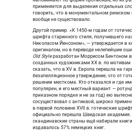
применяется для выделения отдельных слов 
говорить, что в монументальном римском п
вообще не существовало.
Другой пример. «К 1450-м годам от готиче
шрифта старинного стиля, получившего н
Николасом Йенсоном», — утверждается в к
оригиналом, но в переводе нелепейшие ош
Old Style
разработан Моррисом Бентоном в 
созданных художниками XX в. по мотивам 
сказать, что в XV в. Европа перешла на га
безапелляционное утверждение, что от гот
решении месткома. Кто отказался и где им
популярен, и его местный вариант — ротун
приказном порядке и не за год) ею вытесне
сосуществовал с антиквой, широко примен
в первой половине XVII в. готические шрифт
официально перешла Шведская академия. Те
скандинавские страны ещё набирали книги
издавалось 57% немецких книг.