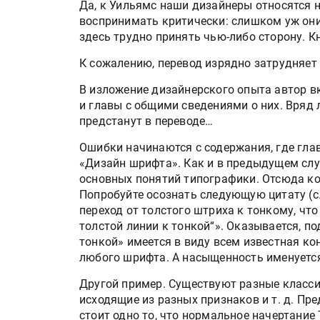
Да, к Уильямс наши дизайнеры относятся н
воспринимать критически: слишком уж они 
здесь трудно принять чью-либо сторону. К
К сожалению, перевод изрядно затрудняет ч
В изложение дизайнерского опыта автор 
и главы с общими сведениями о них. Вряд 
предстанут в переводе…
Ошибки начинаются с содержания, где гл
«Дизайн шрифта». Как и в предыдущем слу
основных понятий типографики. Отсюда ко
Попробуйте осознать следующую цитату (с
переход от толстого штриха к тонкому, что 
толстой линии к тонкой“». Оказывается, п
тонкой» имеется в виду всем известная ко
любого шрифта. А насыщенность именуетс
Другой пример. Существуют разные класс
исходящие из разных признаков и т. д. П
стоит одно то, что нормальное начертание