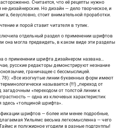
астороженно. Считается, что её рецепты нужно
не-дизайнерские. Но дизайн — дело творческое, и
нига, безусловно, стоит внимательной проработки.
тение и порой ставит читателя в тупик.
включила отдельный раздел о применении шрифтов
ли она могла предвидеть, в каком виде эти разделы
ава о применении шрифта дизайнером названа…
чае, русские редакторы демонстрируют незнание
сноязычие, граничащее с бессмыслицей.
. 78): «Все изогнутые линии буквенных форм имеют
терминологически называется (!!!) „переход от
од загадочным «переходом от толстой линии к
нтрастность — одна из ключевых характеристик
я здесь «толщиной шрифта».
ификации шрифтов — более или менее подробные,
редлагаемая Уильямс весьма легкомысленна — чего
 Таймс и полужирное угодили в разные подгруппы!