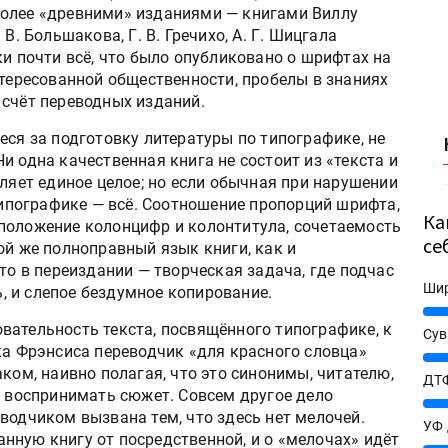
более «древними» изданиями — книгами Виллу
В. Большакова, Г. В. Гречихо, А. Г. Шицгала
ки почти всё, что было опубликовано о шрифтах на
нтересованной общественности, пробелы в знаниях
 счёт переводных изданий.
еся за подготовку литературы по типографике, не
и одна качественная книга не состоит из «текста и
вляет единое целое; но если обычная при нарушении
 типографике — всё. Соотношение пропорций шрифта,
Ка
положение колонцифр и колонтитула, сочетаемость
се
ой же полноправный язык книги, как и
то в переиздании — творческая задача, где подчас
Ши
 и слепое бездумное копирование.
25%
вательность текста, посвящённого типографике, к
Сув
ка Фрэнсиса переводчик «для красного словца»
27%
ком, наивно полагая, что это синонимы, читателю,
ДТФ
т воспринимать сюжет. Совсем другое дело
20%
водчиком вызвана тем, что здесь нет мелочей.
УФ
нную книгу от посредственной, и о «мелочах» идёт