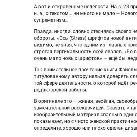
А вот и откровенные нелепости. На с. 28 пр
н. э., с текстом… ни много ни мало — Ново
супрематизм…
Правда, иногда, словно стесняясь своего 
обороты. «Ось (Stress) шрифтов новой ант
видимо, не зная, что одним из главных пр
строгая вертикальность осей овалов. «Во 
очень мало новых шрифтов» — ещё бы, ведь
Так внимательное прочтение книги Файолы
титулованному автору нельзя доверять сле
той сфере деятельности, о которой идёт ре
редакторской работы.
В оригинале это — живая, весёлая, своеоб
замечательной рассказчицей. Сказать «нап
изобразительный материал спаяны в единое
показывает, но с чисто женской практичн
определите, хорошо или плохо сделан дизай