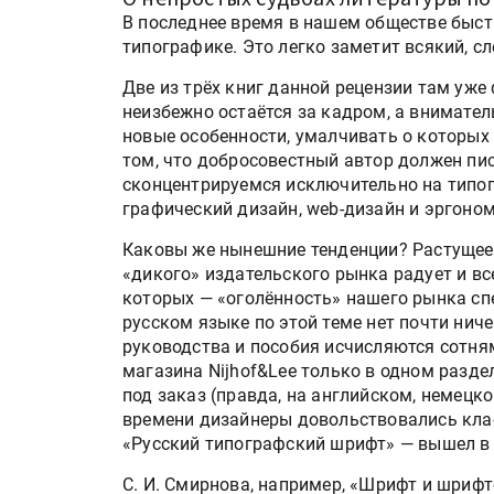
В последнее время в нашем обществе быст
типографике. Это легко заметит всякий, сл
Две из трёх книг данной рецензии там уже
неизбежно остаётся за кадром, а внимате
новые особенности, умалчивать о которых
том, что добросовестный автор должен пи
сконцентрируемся исключительно на типог
графический дизайн, web-дизайн и эргоном
Каковы же нынешние тенденции? Растущее 
«дикого» издательского рынка радует и вс
которых — «оголённость» нашего рынка сп
русском языке по этой теме нет почти ниче
руководства и пособия исчисляются сотня
магазина Nijhof&Lee только в одном разд
под заказ (правда, на английском, немецко
времени дизайнеры довольствовались клас
«Русский типографский шрифт» — вышел в и
С. И. Смирнова, например, «Шрифт и шрифт