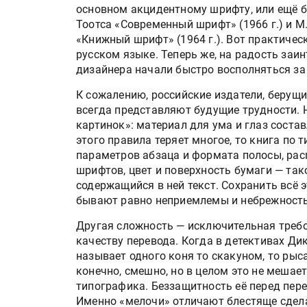
основном акцидентному шрифту, или ещё 
Тоотса «Современный шрифт» (1966 г.) и М. 
«Книжный шрифт» (1964 г.). Вот практичес
русском языке. Теперь же, на радость заи
дизайнера начали быстро восполняться за
К сожалению, российские издатели, берущи
всегда представляют будущие трудности. Н
картинок»: материал для ума и глаз соста
этого правила теряет многое, то книга по
параметров абзаца и формата полосы, рас
шрифтов, цвет и поверхность бумаги — так
содержащийся в ней текст. Сохранить всё э
бывают равно неприемлемы и небрежность,
Другая сложность — исключительная требо
качеству перевода. Когда в детективах Ди
называет одного коня то скакуном, то рыса
конечно, смешно, но в целом это не мешае
типографика. Беззащитность её перед пере
Именно «мелочи» отличают блестяще сдела