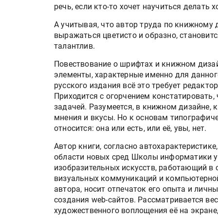
речь, если кто-то хочет научиться делать 
А учитывая, что автор труда по книжному 
выражаться цветисто и образно, становитс
талантлив.
Повествование о шрифтах и книжном диза
элементы, характерные именно для данного
русского издания всё это требует редакто
Приходится с огорчением констатировать, 
задачей. Разумеется, в книжном дизайне, к
мнения и вкусы. Но к основам типографиче
относится: она или есть, или её, увы, нет.
Автор книги, согласно автохарактеристик
области новых сред Школы информатики у
изобразительных искусств, работающий в 
визуальных коммуникаций и компьютерной
автора, носит отпечаток его опыта и личн
создания web-сайтов. Рассматривается ве
художественного воплощения её на экране,