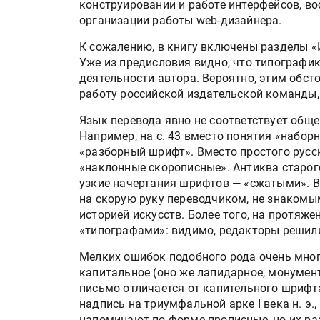
конструировании и работе интерфейсов, в
организации работы web-дизайнера.
К сожалению, в книгу включены разделы «
Уже из предисловия видно, что типографи
HeyGears анонсировала
деятельности автора. Вероятно, этим обс
полноцветный гибридный 
работу российской издательской команды,
принтер G1X
Язык перевода явно не соответствует общ
Например, на с. 43 вместо понятия «набо
Росприроднадзор запуска
«разборный шрифт». Вместо простого русс
«Калькулятор утилизации»
«наклонные скорописные». Антиква старого
узкие начертания шрифтов — «сжатыми». В
на скорую руку переводчиком, не знакомым
историей искусств. Более того, на протяж
IPSA 2026 приглашает за и
«типографами»: видимо, редакторы решили
поставщиками и новыми
решениями для брендов
Мелких ошибок подобного рода очень мног
капитальное (оно же лапидарное, монумен
письмо отличается от капительного шрифта
Kairos выпускает станцию
надпись на триумфальной арке I века н. э.
смешения красок Ada Colo
напоминают по форме прописные, но их ра