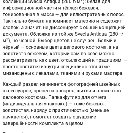
2
коллекции Svecia Antiqua (280 г/м
): белая для
информационной части и тёплая бежевая,
тонированная в массе — для иллюстративных полос.
Тактильно бумага напоминает материю и содержит
хлопок, а значит, не диссонирует с общей концепцией
документа. Обложка из той же Svecia Antiqua (280 г/
2
м
), но чёрной. Выбор цветов не случаен. Белый и
чёрный — основные цвета делового костюма, а на
золотисто-бежевом, который сам по себе можно
рассматривать как цвет, отсылающий к традициям, —
просто светятся изнутри специально отснятые
мизансцены с лекалами, тканями и руками мастера.
Каждый раздел начинается фотографией швейных
аксессуаров, процесса раскроя, шитья и элементов
делового костюма. Папка-футляр для отчёта
(индивидуальная упаковка) — тоже бежево-
золотистая, наряду с практичностью (меньше
пачкается), помогает создать ощущение
завершённости комплекта в целом.