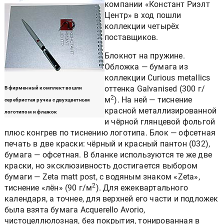
компании «Констант Риэлт
Центр» в ход пошли
коллекции четырёх
поставщиков.
Блокнот на пружине.
Обложка — бумага из
коллекции Curious metallics
оттенка Galvanised (300 г/
В фирменный комплект вошли
2
м
). На ней — тиснение
серебристая ручка с двухцветным
красной металлизированной
логотипом и флажок
и чёрной глянцевой фольгой
плюс конгрев по тиснению логотипа. Блок — офсетная
печать в две краски: чёрный и красный пантон (032),
бумага — офсетная. В бланке используются те же две
краски, но эксклюзивность достигается выбором
бумаги — Zeta matt post, с водяным знаком «Zeta»,
2
тиснение «лён» (90 г/м
). Для ежеквартального
календаря, а точнее, для верхней его части и подложек
была взята бумага Acquerello Avorio,
чистоцеллюлозная, без покрытия, тонированная в