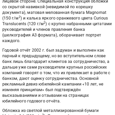
лицевой стороне. Специальная конструкция обложки
со скрытой навивкой (невидимой по корешку
документа), матовая мелованная бумага Magnomat
2
(150 г/м
) и калька яркого оранжевого цвета Curious
2
Translucents (120 г/м
) с крупно набранными цитатами
руководителей и членов правления банка
(шелкография А3 формата), оборачивает портрет
каждого.
Годовой отчёт 2002 г. был задуман и выполнен как
парный к предыдущему, но во вступительном слове
банк лишь благодарит клиентов за сотрудничество, а
дальше уже сами руководители крупных российских
компаний говорят о том, что их привлекает в работе с
банком, дают оценку сотрудничества. Основной
рекламный девиз юбилейной кампании «10 лет, не
изменяя принципам» был подтверждён
высказываниями и отзывами на страницах
юбилейного годового отчёта.
Обложка из светлой металлизированной бумаги