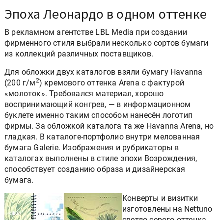
Эпоха Леонардо в одном оттенке
В рекламном агентстве LBL Media при создании
фирменного стиля выбрали несколько сортов бумаги
из коллекций различных поставщиков.
Для обложки двух каталогов взяли бумагу Havanna
2
(200 г/м
) кремового оттенка Arena с фактурой
«молоток». Требовался материал, хорошо
воспринимающий конгрев, — в информационном
буклете именно таким способом нанесён логотип
фирмы. За обложкой каталога та же Havanna Arena, но
гладкая. В каталоге-портфолио внутри мелованная
бумага Galerie. Изображения и рубрикаторы в
каталогах выполнены в стиле эпохи Возрождения,
способствует созданию образа и дизайнерская
бумага.
Конверты и визитки
изготовлены на Nettuno
светло-серого оттенка