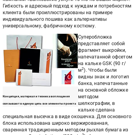
Гибкость и адресный подход к нуждам и потребностям
клиента были проиллюстрированы на примере
индивидуального пошива как альтернативы
универсальному, фабричному костюму.
Суперобложка
представляет собой
фрагмент выкройки,
напечатанной офсетом
на кальке GSK (90 г/
2
м
). Чтобы были
видны знак и логотип
банка, напечатанные
на основной обложке
методом
Концепция, материал и техника воплощения
шелкографии, в
связывают в единую цепь все элементы проекта
кальке сделана
специальная высечка в виде окошечка. Для основного
блока использована широко вержированная,
сваренная традиционным методом рыхлая бумага из