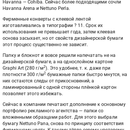
Havanna — Сohiba. Сейчас более подходящими сочли
Havanna Arena и Nettuno Perla.
Фирменные конверты с клеевой лентой
изготавливались в типографии ? 11. Срок их
использования не превышает года, затем клеевая
основа засыхает, но от свойств дизайнерской бумаги
этот процесс существенно не зависит.
Папку и блокнот и вовсе решили напечатать не на
дизайнерской бумаге, а на однослойном картоне
2
Graphi Art (280 г/м
). Это удобнее, т. к. даже при
2
плотности 300 г/м
бумажные папки быстро мнутся, на
них остаются следы от прикосновений, а
ламинированный с одной стороны плёнкой картон
позволяет этого избежать.
Сейчас в компании печатают дополнение к основному
портфолио рекламного агентства — папки со
вложенными образцами работ. Для этого выбрали
бумагу Nettuno Pana, снова по принципу соответствия
фирменному цвету. К такому тёпло-серому цветовому