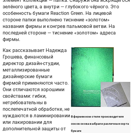
элемент коллекции — папка. Снаружи она искрящегося
зелёного цвета, а внутри — глубокого чёрного. Это
особенность бумаги Reaction Green. На лицевой
стороне папки выполнено тиснение «золотом»
названия фирмы и конгрев пальмовой ветви. На
последней стороне — тиснение «золотом» адреса
фирмы.
Как рассказывает Надежда
Грошева, финансовый
директор дизайн-студии,
металлизированные
дизайнерские бумаги
фирмой применяются часто.
Они отличаются хорошими
свойствами: гибки,
нетребовательны в
послепечатной обработке, не
нуждаются в ламинировании
В фирменном стиле производителя
или лакировании для
соков снова выбрали различные сорта
дополнительной защиты от
бумаги