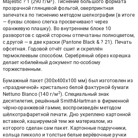
2
Majestic ? 1 (290 г/м
). Тиснение большого формата
прозрачной глянцевой фольгой, оверпринтная
запечатка по тиснению методом шелкографии (в итоге
— буквы словно слегка просвечивают через
оранжевую плашку). Во внутреннем блоке 10
разворотов с одной стороны отпечатаны полноцветом,
с другой — в две краски (Pantone Black & ? 21). Печать
офсетная. Годовой отчёт сшит и скреплён
термоклеевым способом. Серебряный обрез корешка
делает юбилейный документ по-особому
торжественным.
Бумажный пакет (300х400х100 мм) был изготовлен из
«праздничной» кристально белой фактурной бумаги
2
Nettuno Bianco (140 г/м
). Специальный знак
десятилетия, решённый Smith&Hartman в фирменной
чёрно-оранжевой гамме, воспроизведён методом
шёлкотрафаретной печати. Дно укреплено картонной
вставкой, кашируемой тем же материалом, из
которого сделан сам пакет. Картонные подручники,
кольца пикколо и толстые белые верёвочные ручки