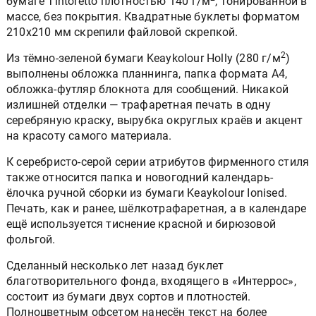
бумаге Tintoretto плотностью 140 г/м
, тонированной в
массе, без покрытия. Квадратные буклеты форматом
210х210 мм скрепили файловой скрепкой.
2
Из тёмно-зеленой бумаги Keaykolour Holly (280 г/м
)
выполнены обложка планнинга, папка формата А4,
обложка-футляр блокнота для сообщений. Никакой
излишней отделки — трафаретная печать в одну
серебряную краску, вырубка округлых краёв и акцент
на красоту самого материала.
К серебристо-серой серии атрибутов фирменного стиля
также относится папка и новогодний календарь-
ёлочка ручной сборки из бумаги Keaykolour Ionised.
Печать, как и ранее, шёлкотрафаретная, а в календаре
ещё используется тиснение красной и бирюзовой
фольгой.
Сделанный несколько лет назад буклет
благотворительного фонда, входящего в «Интеррос»,
состоит из бумаги двух сортов и плотностей.
Полноцветным офсетом нанесён текст на более