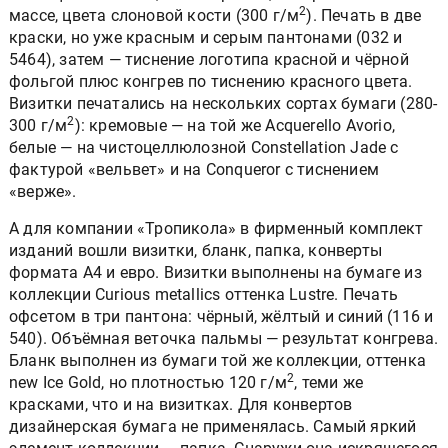
2
массе, цвета слоновой кости (300 г/м
). Печать в две
краски, но уже красным и серым пантонами (032 и
5464), затем — тиснение логотипа красной и чёрной
фольгой плюс конгрев по тиснению красного цвета.
Визитки печатались на нескольких сортах бумаги (280-
2
300 г/м
): кремовые — на той же Acquerello Avorio,
белые — на чистоцеллюлозной Constellation Jade с
фактурой «вельвет» и на Conqueror с тиснением
«верже».
А для компании «Тропикола» в фирменный комплект
изданий вошли визитки, бланк, папка, конверты
формата А4 и евро. Визитки выполнены на бумаге из
коллекции Curious metallics оттенка Lustre. Печать
офсетом в три пантона: чёрный, жёлтый и синий (116 и
540). Объёмная веточка пальмы — результат конгрева.
Бланк выполнен из бумаги той же коллекции, оттенка
2
new Iсe Gold, но плотностью 120 г/м
, теми же
красками, что и на визитках. Для конвертов
дизайнерская бумага не применялась. Самый яркий