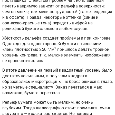
поставщика. С текстом проблем нет, но плашечная
печать напрямую зависит от рельефа поверхности:
чем он мягче, тем меньше трудностей (та же тенденция
и в офсете). Правда, некоторые оттенки (синие и
оранжево-красные тона) передать цифрой на
рельефной бумаге сложно в любом случае.
Жёсткость рельефа создаёт проблемы и при конгреве.
Однажды для односторонней бумаги с тиснением
2
«лён» плотностью 250 г/м
пришлось делать тройной
уровень конгрева, т. к. мелкие элементы изображения
не пропечатывались.
В итоге давление на первый квадратный уровень было
достаточно сильным, и по углам квадрата
образовались микротрещины, не бросающиеся в глаза,
но заметные специалисту. Заказ печатался в мае:
возможно, бумага пересохла.
Рельеф бумаги может быть мелким, но очень
глубоким. Тогда шелкографию стоит применять очень
аккуратно — краска растекается. Не повредит