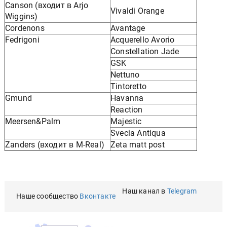
Canson (входит в Arjo
Vivaldi Orange
Wiggins)
Cordenons
Avantage
Fedrigoni
Acquerello Avorio
Constellation Jade
GSK
Nettuno
Tintoretto
Gmund
Havanna
Reaction
Meersen&Palm
Majestic
Svecia Antiqua
Zanders (входит в M-Real)
Zeta matt post
Наш канал в
Telegram
Наше сообщество
Вконтакте