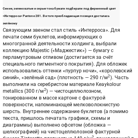
Синие, зеленоватые и серые тона бумаги подбирали под фирменный цвет
«Интерроса» Pantone 281. В итоге преобладающая позиция досталась
зелёному
Связующим звеном стал стиль «Интерроса». Для
печати семи буклетов, информирующих о
многогранной деятельности холдинга, выбрали
коллекцию Majestic («Маджестик») — бумагу с
перламутровым отливом (достигается за счёт
специального пигментного покрытия). Для обложек
использовались оттенки «пурпур ночи», «королевский
2
синий», «зелёный сад» (плотность — 290 г/м
). Часть
выполнили на серебристом материале Keaykolour
2
metallics (300 г/м
) — чистоцеллюлозном,
тонированном в массе картоне с фактурой
поверхности, напоминающей мелковолокнистую
шерсть. Внутреннее содержание буклетов (а помимо
текста, пришлось печатать графики, схемы и
диаграммы) выполнено офсетом (обложка —
шелкографией) на чистоцеллюлозной фактурной
2