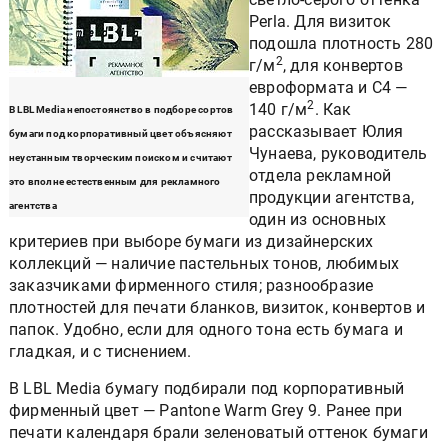
Perla. Для визиток
подошла плотность 280
2
г/м
, для конвертов
евроформата и С4 —
2
140 г/м
. Как
В LBL Media непостоянство в подборе сортов
рассказывает Юлия
бумаги под корпоративный цвет объясняют
Чунаева, руководитель
неустанным творческим поиском и считают
отдела рекламной
это вполне естественным для рекламного
продукции агентства,
агентства
один из основных
критериев при выборе бумаги из дизайнерских
коллекций — наличие пастельных тонов, любимых
заказчиками фирменного стиля; разнообразие
плотностей для печати бланков, визиток, конвертов и
папок. Удобно, если для одного тона есть бумага и
гладкая, и с тиснением.
В LBL Media бумагу подбирали под корпоративный
фирменный цвет — Pantone Warm Grey 9. Ранее при
печати календаря брали зеленоватый оттенок бумаги