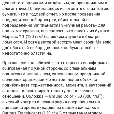
делают его прочным и надёжным, но праздничным и
элегантным. Планировалось изготовить его из той же
бумаги, что и годовой отчёт, но после проведения
предварительной проверки, обязательной в
подразделении Smith&Hartman «Ручная работа» для
новых материалов, выяснилось, что пакеты из бумаги
2
Majestic ? 1 (120 г/м
) слишком хрупкие и быстро
ломаются. И хотя цветовой ассортимент серии Majestic
даёт богатый выбор, для пакетов бумага всё же
недостаточно эластична.
Приглашение на юбилей — это открытка евроформата,
сбигованная по узкой стороне, со специальным
оранжевым вкладышем, скреплённым праздничной
шёлковой оранжевой же лентой. Белая обложка
подчёркивает торжественность момента, а внутренний
вкладыш иллюстрирует теплоту человеческих
2
отношений. Обложка — Gmund Color ? 50 (300 г/м
),
высокий конгрев и шелкография оверпринтом на
лицевой стороне, вкладыш из оранжевой кальки
2
Curious Translucents (120 г/м
) отпечатан методом