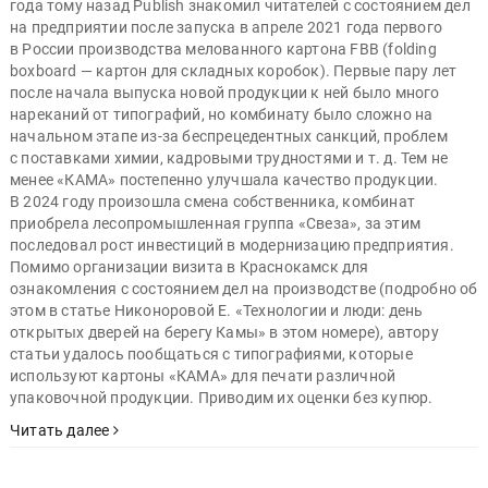
года тому назад Publish знакомил читателей с состоянием дел
на предприятии после запуска в апреле 2021 года первого
в России производства мелованного картона FBB (folding
boxboard — картон для складных коробок). Первые пару лет
после начала выпуска новой продукции к ней было много
нареканий от типографий, но комбинату было сложно на
начальном этапе из-за беспрецедентных санкций, проблем
с поставками химии, кадровыми трудностями и т. д. Тем не
менее «КАМА» постепенно улучшала качество продукции.
В 2024 году произошла смена собственника, комбинат
приобрела лесопромышленная группа «Свеза», за этим
последовал рост инвестиций в модернизацию предприятия.
Помимо организации визита в Краснокамск для
ознакомления с состоянием дел на производстве (подробно об
этом в статье Никоноровой Е. «Технологии и люди: день
открытых дверей на берегу Камы» в этом номере), автору
статьи удалось пообщаться с типографиями, которые
используют картоны «КАМА» для печати различной
упаковочной продукции. Приводим их оценки без купюр.
Читать далее