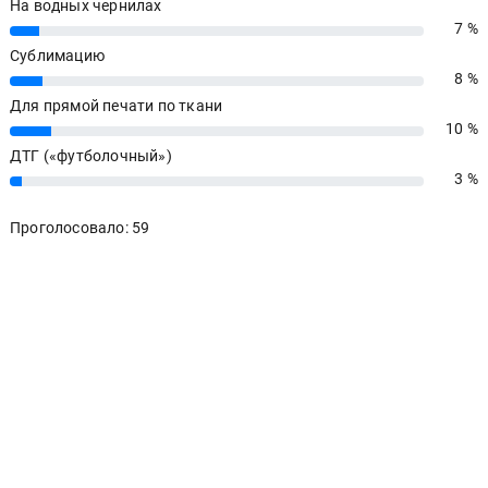
На водных чернилах
7 %
7%
Сублимацию
8 %
8%
Для прямой печати по ткани
10 %
10%
ДТГ («футболочный»)
3 %
3%
Проголосовало: 59