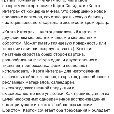
Группа Компаний «Регент» пополнила свой
ассортимент картонами «Карта Солида» и «Карта
Интегра» от концерна M-Real. Это совершенно новое
поколение картонов, сочетающее высокую белизну
чистоцеллюлозного картона и жесткость хром-эрзаца.
«Карта Интегра» — чистоцеллюлозный картон с
двуслойным мелованным слоем и мелованным
оборотом. Может иметь глянцевую поверхность или
тиснение («яичная скорлупа», «лен»). Высокие
печатные свойства обеих сторон картона,
разнообразная фактура одно- и двухстороннего
тиснения, припрессовка фольги позволяют
использовать «Карта Интегра» для изготовления
эффектных обложек, папок, открыток, разнообразных
рекламных материалов, календарей,
высокохудожественной продукции и
высококачественной упаковки. Как правило, для этих
целей необходимо одновременное воспроизведение
ярких рисунков и текстов, набранных мелким
шрифтом. Картон сочетает оба требования и обладает