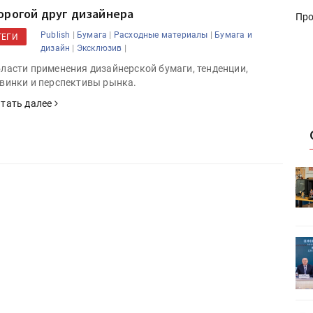
орогой друг дизайнера
Про
|
|
|
Publish
Бумага
Расходные материалы
Бумага и
ТЕГИ
|
|
дизайн
Эксклюзив
ласти применения дизайнерской бумаги, тенденции,
винки и перспективы рынка.
тать далее
HeyGears анонсировала
УФ/3D-
полноцветный гибридный УФ/3D-
принтер G1X
ет
Росприроднадзор запускает
«Калькулятор утилизации»