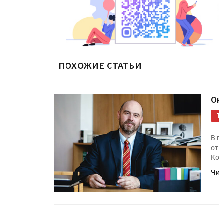
ПОХОЖИЕ СТАТЬИ
О
В 
от
Ko
Чи