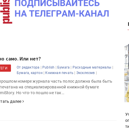
но само. Или нет?
|
|
|
|
От редактора
Publish
Бумага
Расходные материалы
ТЕГИ
|
|
|
Бумага, картон
Книжная печать
Эксклюзив
прошлом номере журнала часть полос должна была быть
печатана на специализированной книжной бумаге
miStory. Но что-то пошло не так…
тать далее
У
о
т