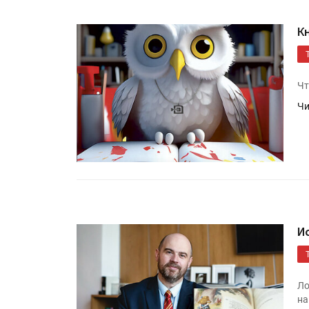
К
Чт
Чи
И
Ло
на