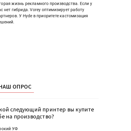
торая жизнь рекламного производства. Если у
ас нет гибрида. Vorey оптимизирует работу
артнеров. У Hyde в приоритете кастомизация
ешений.
НАШ ОПРОС
кой следующий принтер вы купите
бе на производство?
рокий УФ