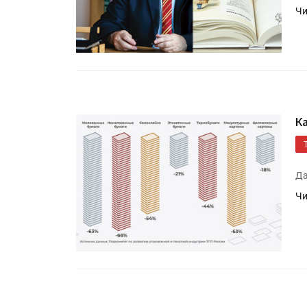
Чи
К
Да
Чи