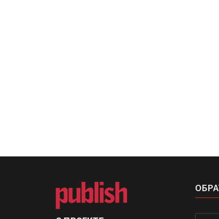
Kairos выпускает станцию
смешения красок Ada Colo
УФ-принтер Miaki UV6090PEI
установлен в ПК «Паралла
ОБРА