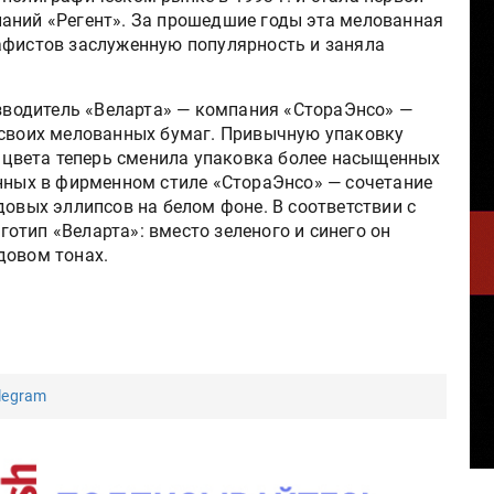
аний «Регент». За прошедшие годы эта мелованная
афистов заслуженную популярность и заняла
зводитель «Веларта» — компания «СтораЭнсо» —
своих мелованных бумаг. Привычную упаковку
 цвета теперь сменила упаковка более насыщенных
нных в фирменном стиле «СтораЭнсо» — сочетание
овых эллипсов на белом фоне. В соответствии с
отип «Веларта»: вместо зеленого и синего он
довом тонах.
legram