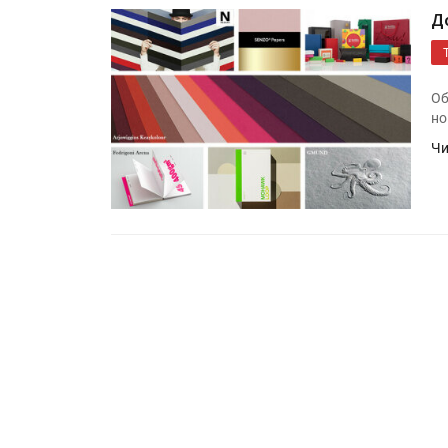
Д
Об
но
Чи
HeyGears анонсировала
полноцветный гибридный 
принтер G1X
Росприроднадзор запуска
«Калькулятор утилизации»