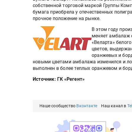
собственной торговой маркой Группы Комп
бумага приобрела у отечественных полигр
прочное положение на рынке.
В этом году прои
меняет амбалаж 
«Веларта» белого
цветов, выдержа
оранжевых и борд
новыми цветами амбалажа изменился и лог
выполнен в более теплых оранжевом и бор
Источник: ГК «Регент»
Наше сообщество
Вконтакте
Наш канал в
Te