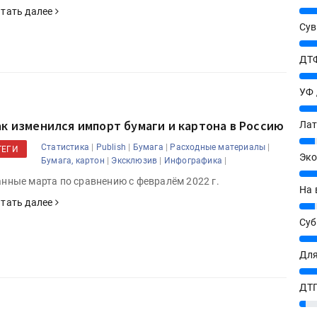
25%
тать далее
Сув
27%
ДТФ
20%
УФ
20%
ак изменился импорт бумаги и картона в Россию
Лат
7%
|
|
|
|
Статистика
Publish
Бумага
Расходные материалы
ТЕГИ
Эко
|
|
|
Бумага, картон
Эксклюзив
Инфографика
12%
нные марта по сравнению с февралём 2022 г.
На 
тать далее
7%
Су
8%
Для
10%
ДТГ
3%