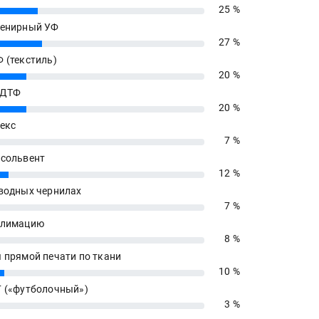
25 %
енирный УФ
27 %
 (текстиль)
20 %
 ДТФ
20 %
екс
7 %
сольвент
12 %
водных чернилах
7 %
блимацию
8 %
 прямой печати по ткани
10 %
 («футболочный»)
3 %