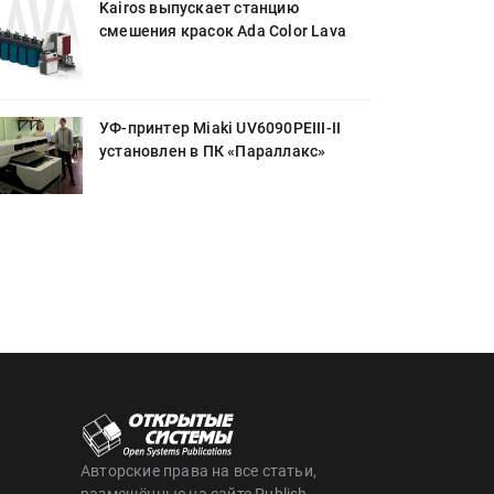
Kairos выпускает станцию
смешения красок Ada Color Lava
УФ-принтер Miaki UV6090PEIII-II
установлен в ПК «Параллакс»
Авторские права на все статьи,
размещённые на сайте Publish,