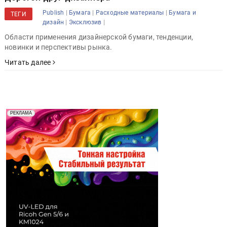
|
|
|
Publish
Бумага
Расходные материалы
Бумага и
ТЕГИ
|
|
дизайн
Эксклюзив
Области применения дизайнерской бумаги, тенденции,
новинки и перспективы рынка.
Читать далее
Реклама. Рекламодатель ООО "Передовые Системы
РЕКЛАМА
Печати" erid: 2SDnjd2d4Qz