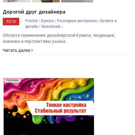
Дорогой друг дизайнера
|
|
|
Publish
Бумага
Расходные материалы
Бумага и
ТЕГИ
|
|
дизайн
Эксклюзив
Области применения дизайнерской бумаги, тенденции,
новинки и перспективы рынка.
Читать далее
Реклама. Рекламодатель ООО "Передовые Системы
РЕКЛАМА
Печати" erid: 2SDnjd2d4Qz