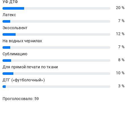
УФ ДТФ
20 %
20%
Латекс
7 %
7%
Экосольвент
12 %
12%
На водных чернилах
7 %
7%
Сублимацию
8 %
8%
Для прямой печати по ткани
10 %
10%
ДТГ («футболочный»)
3 %
3%
Проголосовало: 59