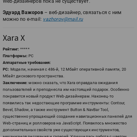
Web-дизайнеров пока не существует.
Эдуард Важоров
– веб-дизайнер, связаться с ним
можно по e-mail:
vazhorov@mail.ru
Xara X
Рейтинг:
*****
Платформы:
РС
Аппаратные требования:
РС:
Модели, начиная с 486-й, 12 Мбайт оперативной памяти, 20
Мбайт дискового пространства.
Заключение:
можно сказать, что Xara оправдала ожидания
пользователей и преподнесла им настоящий подарок. Особенно
понравится новый продукт Web-дизайнерам. Наконец-то
появились так недостающие программе инструменты: Contour,
Bevel, Shadow, а также инструмент Button & NavBar Tool,
существенно упрощающий создание навигационных панелей для
Web-страниц и ролловеров на JavaScript. Появилось множество
дополнительных свойств уже существующих инструментов,
механизмов рисования и галерей. Улучшилась работа с цветом.