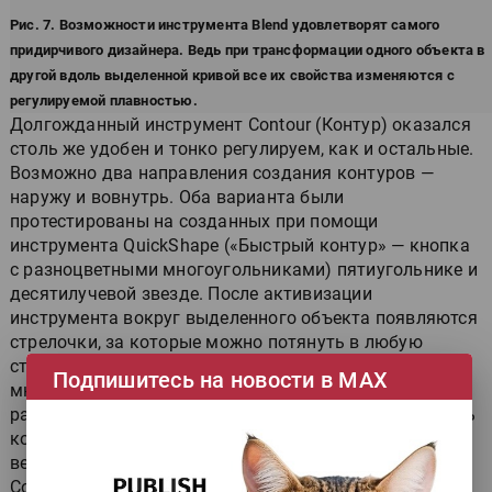
Рис. 7. Возможности инструмента Blend удовлетворят самого
придирчивого дизайнера. Ведь при трансформации одного объекта в
другой вдоль выделенной кривой все их свойства изменяются с
регулируемой плавностью.
Долгожданный инструмент Contour (Контур) оказался
столь же удобен и тонко регулируем, как и остальные.
Возможно два направления создания контуров —
наружу и вовнутрь. Оба варианта были
протестированы на созданных при помощи
инструмента QuickShape («Быстрый контур» — кнопка
с разноцветными многоугольниками) пятиугольнике и
десятилучевой звезде. После активизации
инструмента вокруг выделенного объекта появляются
стрелочки, за которые можно потянуть в любую
сторону. Тут же вокруг объекта создается
Подпишитесь на новости в МАХ
многоступенчатый контур. Количество ступеней или
расстояние между ними, а также нелинейный профиль
контуров вокруг объекта доступны регулированию в
верхней горизонтальной панели свойств инструмента
Contour.