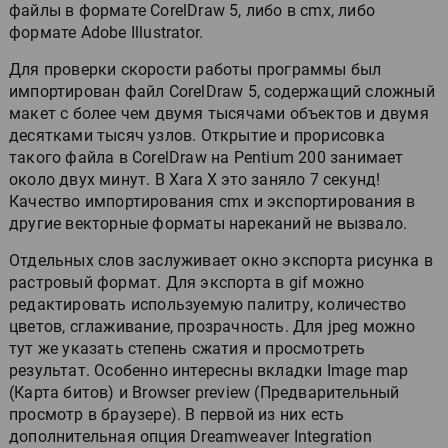
файлы в формате CorelDraw 5, либо в cmx, либо
формате Adobe Illustrator.
Для проверки скорости работы программы был
импортирован файл CorelDraw 5, содержащий сложный
макет с более чем двумя тысячами объектов и двумя
десятками тысяч узлов. Открытие и прорисовка
такого файла в CorelDraw на Pentium 200 занимает
около двух минут. В Xara X это заняло 7 секунд!
Качество импортирования cmx и экспортирования в
другие векторные форматы нареканий не вызвало.
Отдельных слов заслуживает окно экспорта рисунка в
растровый формат. Для экспорта в gif можно
редактировать используемую палитру, количество
цветов, сглаживание, прозрачность. Для jpeg можно
тут же указать степень сжатия и просмотреть
результат. Особенно интересны вкладки Image map
(Карта битов) и Browser preview (Предварительный
просмотр в браузере). В первой из них есть
дополнительная опция Dreamweaver Integration