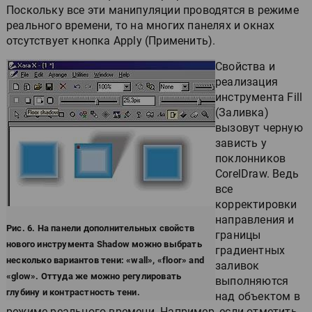
Поскольку все эти манипуляции проводятся в режиме
реального времени, то на многих панелях и окнах
отсутствует кнопка Apply (Применить).
Свойства и
реализация
инструмента Fill
(Заливка)
вызовут черную
зависть у
поклонников
CorelDraw. Ведь
все
корректировки
направления и
Рис. 6. На панели дополнительных свойств
границы
нового инструмента Shadow можно выбрать
градиентных
несколько вариантов тени: «wall», «floor» and
заливок
«glow». Оттуда же можно регулировать
выполняются
глубину и контрастность тени.
над объектом в
режиме реального времени. Например, если отметить