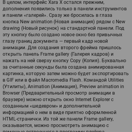
В целом, интерфейс Xara X остался прежним,
дополнения появились только в панели инструментов
и панели «галерей». Сразу же бросилась в глаза
кнопка New animation (Новая анимация) рядом с New
drawing (Новый рисунок) на стандартной панели. Под
эту кнопку было создано новое окно без привычных
глазу границ документа — первый кадр новой
анимации. Для создания второго фрейма пришлось
открыть панель Frame gallery (Галерея кадров) и
нажать на ней сверху кнопку Сopy (Копия). Буквально
за считанные секунды была создана анимированная
картинка, которую затем можно будет экспортировать
в GIF или в файл Macromedia Flash. Командой Utilities
(Утилиты), Animation (Анимация), Preview animation in
Browser (Предварительный просмотр анимации в
браузере) можно открыть окно Internet Explorer с
созданным «шедевром» и дополнительной
информацией о нем в виде приятно оформленной
HTML-странички. Из той же панели Frame gallery,
оказывается, можно просмотреть анимацию с
помощью встроенного в программу плейера.