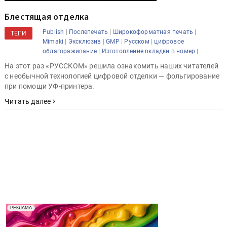
Блестящая отделка
|
|
|
Publish
Послепечать
Широкоформатная печать
ТЕГИ
|
|
|
|
Mimaki
Эксклюзив
GMP
Русском
цифровое
|
|
облагораживание
Изготовление вкладки в номер
На этот раз «РУССКОМ» решила ознакомить наших читателей
с необычной технологией цифровой отделки — фольгирование
при помощи УФ-принтера.
Читать далее
Реклама. Рекламодатель ООО "Передовые Системы
РЕКЛАМА
Печати" erid: 2SDnjd2d4Qz