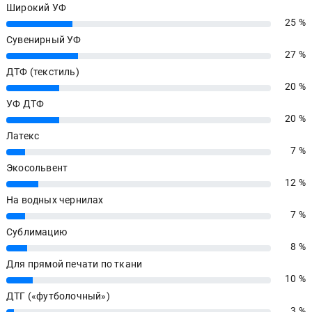
Широкий УФ
25 %
25%
Сувенирный УФ
27 %
27%
ДТФ (текстиль)
20 %
20%
УФ ДТФ
20 %
20%
Латекс
7 %
7%
Экосольвент
12 %
12%
На водных чернилах
7 %
7%
Сублимацию
8 %
8%
Для прямой печати по ткани
10 %
10%
ДТГ («футболочный»)
3 %
3%