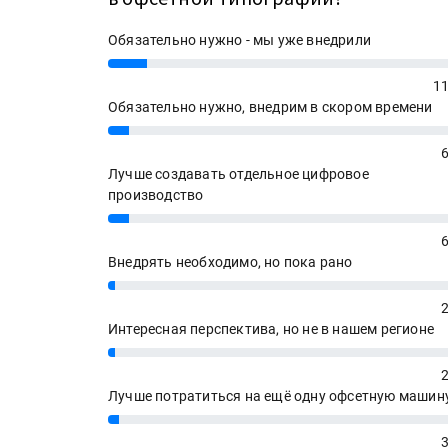
Обязательно нужно - мы уже внедрили
УФ-принтер Mimaki UJV20
11%
запущен в компании «Ска
11
Обязательно нужно, внедрим в скором времени
6%
Лучше создавать отдельное цифровое
производство
6%
Внедрять необходимо, но пока рано
2%
Интересная перспектива, но не в нашем регионе
2%
Лучше потратиться на ещё одну офсетную машин
3%