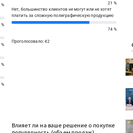
21 %
7 %
Нет, большинство клиентов не могут или не хотят
платить за сложную полиграфическую продукцию
74%
 %
74 %
Проголосовало: 42
7 %
HeyGears анонсировала
2 %
УФ/3D-
полноцветный гибридный УФ/3D-
принтер G1X
 %
ет
Росприроднадзор запускает
«Калькулятор утилизации»
ртимент
«Дубль В» расширяет ассортимент
ь
Влияет ли на ваше решение о покупке
ения
фольги для горячего тиснения
популярность (объем продаж)