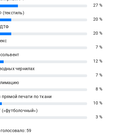
27 %
 (текстиль)
20 %
 ДТФ
20 %
екс
7 %
сольвент
12 %
водных чернилах
7 %
блимацию
8 %
 прямой печати по ткани
10 %
 («футболочный»)
3 %
голосовало: 59