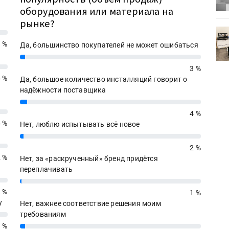
оборудования или материала на
рынке?
0
УФ-принтер Mimaki UJV200
зитель»
запущен в компании «Сказитель»
 %
Да, большинство покупателей не может ошибаться
3%
3 %
6 %
Да, большое количество инсталляций говорит о
надёжности поставщика
4%
4 %
6 %
Нет, люблю испытывать всё новое
2%
2 %
2 %
Нет, за «раскрученный» бренд придётся
переплачивать
1%
2 %
1 %
у
Нет, важнее соответствие решения моим
требованиям
3 %
3%