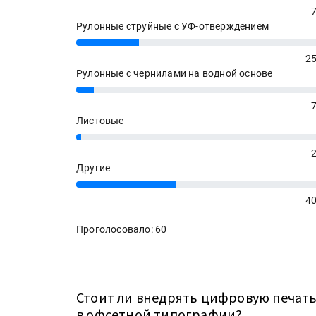
Рулонные струйные с УФ-отверждением
25%
25
Рулонные с чернилами на водной основе
7%
Листовые
2%
HeyGears анонсировала
полноцветный гибридный 
Другие
принтер G1X
40%
40
Росприроднадзор запуска
Проголосовало: 60
«Калькулятор утилизации»
«Дубль В» расширяет ассо
Стоит ли внедрять цифровую печат
фольги для горячего тисн
в офсетной типографии?