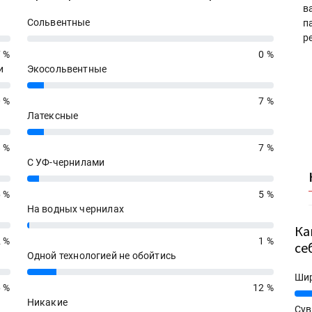
в
Сольвентные
п
р
0%
7 %
0 %
и
Экосольвентные
7%
0 %
7 %
Латексные
7%
8 %
7 %
С УФ-чернилами
5%
6 %
5 %
На водных чернилах
1%
Ка
2 %
1 %
се
Одной технологией не обойтись
12%
Ши
6 %
12 %
25%
Никакие
Сув