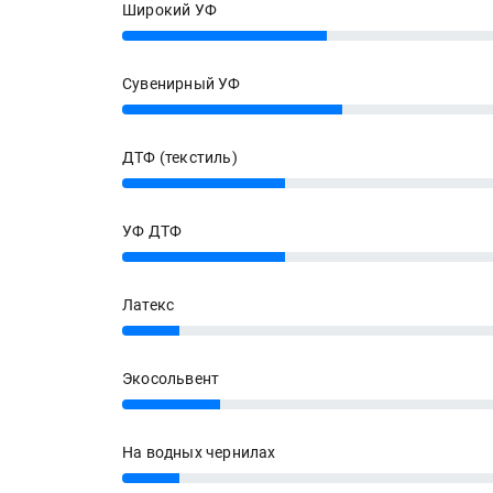
Широкий УФ
25%
Сувенирный УФ
27%
ДТФ (текстиль)
20%
УФ ДТФ
20%
Латекс
7%
Экосольвент
12%
На водных чернилах
7%