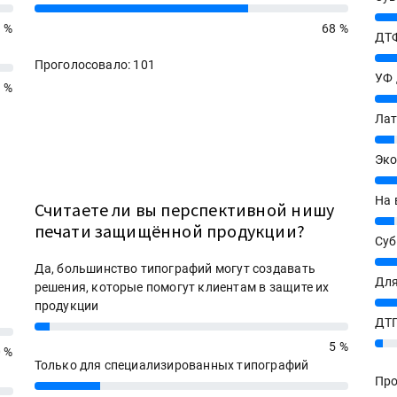
68%
27%
1 %
68 %
ДТФ
20%
Проголосовало: 101
УФ
 %
20%
Лат
7%
Эко
12%
На 
Считаете ли вы перспективной нишу
7%
печати защищённой продукции?
Су
8%
Да, большинство типографий могут создавать
Для
решения, которые помогут клиентам в защите их
10%
продукции
ДТГ
5%
3%
5 %
 %
Только для специализированных типографий
Про
21%