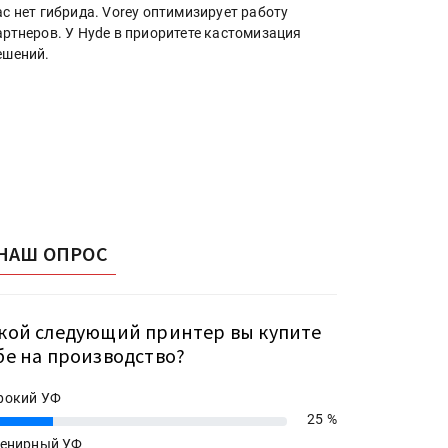
ас нет гибрида. Vorey оптимизирует работу
артнеров. У Hyde в приоритете кастомизация
ешений.
НАШ ОПРОС
кой следующий принтер вы купите
бе на производство?
рокий УФ
25 %
енирный УФ