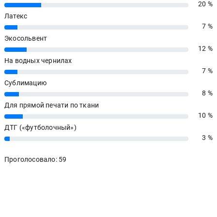
20 %
20%
Латекс
7 %
7%
Экосольвент
12 %
12%
На водных чернилах
7 %
7%
Сублимацию
8 %
8%
Для прямой печати по ткани
10 %
10%
ДТГ («футболочный»)
3 %
3%
Проголосовало: 59