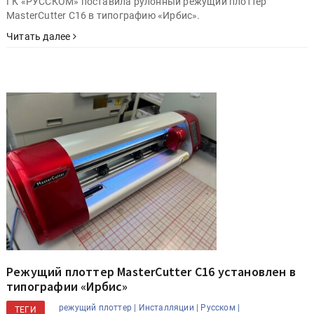
ГК «РУССКОМ» поставила рулонный режущий плоттер
MasterCutter С16 в типографию «Ирбис».
Читать далее
Режущий плоттер MasterCutter С16 установлен в
типографии «Ирбис»
режущий плоттер |
Инсталляции |
Русском |
ТЕГИ