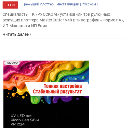
режущий плоттер |
Инсталляции |
Русском |
ТЕГИ
Специалисты ГК «РУССКОМ» установили три рулонных
режущих плоттера MasterCutter V48 в типографии «Формат А»,
ИП Макаров и ИП Енин.
Читать далее
Реклама. Рекламодатель ООО "Передовые Системы
РЕКЛАМА
Печати" erid: 2SDnjd2d4Qz