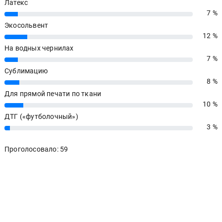
Латекс
7 %
7%
Экосольвент
12 %
12%
На водных чернилах
7 %
7%
Сублимацию
8 %
8%
Для прямой печати по ткани
10 %
10%
ДТГ («футболочный»)
3 %
3%
Проголосовало: 59