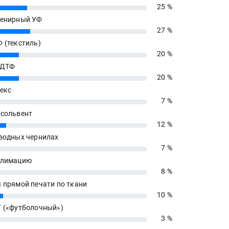
25 %
енирный УФ
27 %
 (текстиль)
20 %
 ДТФ
20 %
екс
7 %
сольвент
12 %
водных чернилах
7 %
блимацию
8 %
 прямой печати по ткани
10 %
 («футболочный»)
3 %