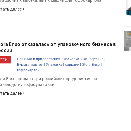
тационных высекальных машин для гофрокартона.
Kairos выпускает станцию
r Lava
смешения красок Ada Color Lava
тать далее
ртимент
«Дубль В» расширяет ассортимент
ения
фольги для горячего тиснения
tora Enso отказалась от упаковочного бизнеса в
оссии
Слияния и приобретения |
Упаковка и конвертинг |
ТЕГИ
Бумага, картон |
Упаковка |
санкции |
Stora Enso |
гофрокартон |
ora Enso продала три российских предприятия по
оизводству гофроупаковки.
тать далее