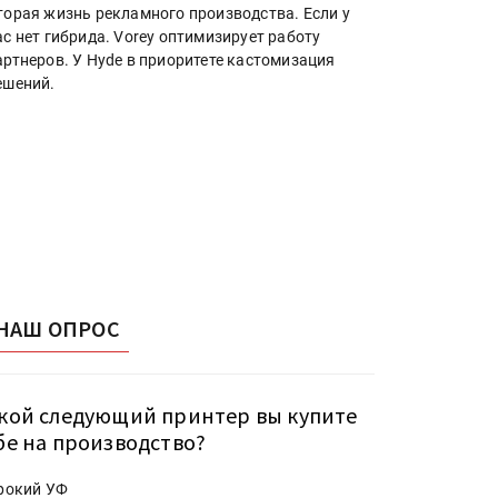
торая жизнь рекламного производства. Если у
ас нет гибрида. Vorey оптимизирует работу
артнеров. У Hyde в приоритете кастомизация
ешений.
НАШ ОПРОС
кой следующий принтер вы купите
бе на производство?
рокий УФ