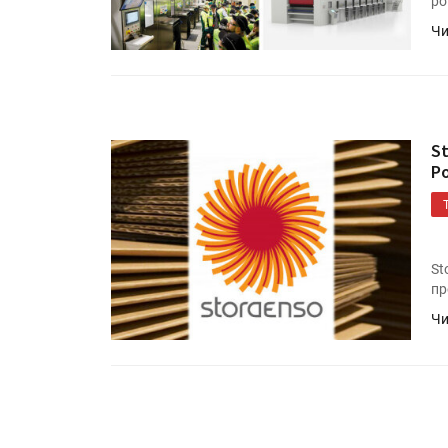
ро
Kairos выпускает станцию
смешения красок Ada Colo
Чи
«Дубль В» расширяет ассо
фольги для горячего тисн
S
Р
St
пр
Чи