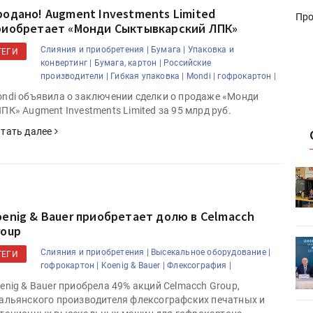
родано! Augment Investments Limited
Про
риобретает «Монди Сыктывкарский ЛПК»
Слияния и приобретения |
Бумага |
Упаковка и
ТЕГИ
конвертинг |
Бумага, картон |
Российские
производители |
Гибкая упаковка |
Mondi |
гофрокартон |
ndi объявила о заключении сделки о продаже «Монди
ПК» Augment Investments Limited за 95 млрд руб.
тать далее
HeyGears анонсировала
УФ/3D-
полноцветный гибридный УФ/3D-
принтер G1X
oenig & Bauer приобретает долю в Celmacch
roup
ет
Росприроднадзор запускает
Слияния и приобретения |
Высекальное оборудование |
ТЕГИ
«Калькулятор утилизации»
гофрокартон |
Koenig & Bauer |
Флексография |
enig & Bauer приобрела 49% акций Celmacch Group,
альянского производителя флексографских печатных и