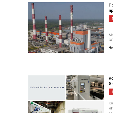
П
п
Mo
СЛ
Чи
HeyGears анонсировала
полноцветный гибридный 
принтер G1X
K
G
Росприроднадзор запуска
«Калькулятор утилизации»
Ko
ит