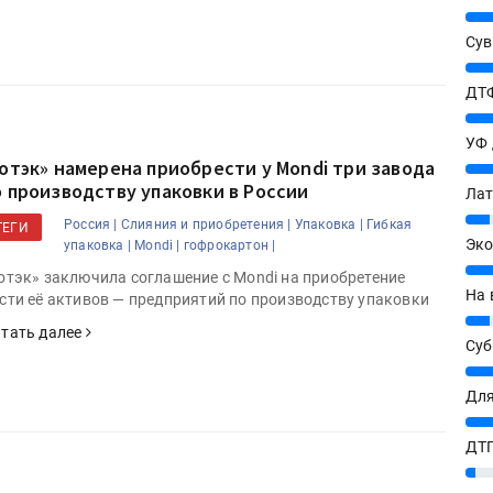
25%
Сув
27%
ДТФ
20%
УФ
Готэк» намерена приобрести у Mondi три завода
20%
о производству упаковки в России
Лат
7%
Россия |
Слияния и приобретения |
Упаковка |
Гибкая
ТЕГИ
Эко
упаковка |
Mondi |
гофрокартон |
12%
отэк» заключила соглашение с Mondi на приобретение
На 
сти её активов — предприятий по производству упаковки
7%
тать далее
Су
8%
Для
10%
ДТГ
3%