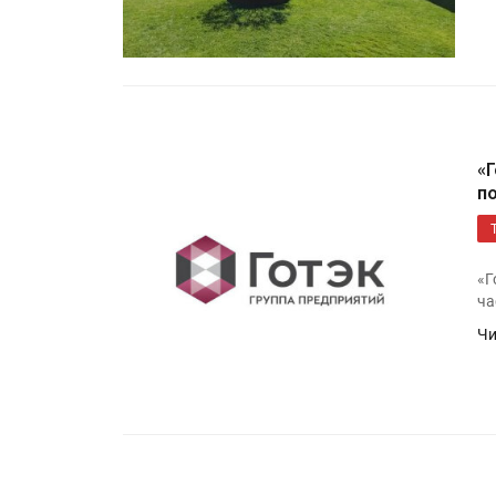
«
п
«Г
ча
Чи