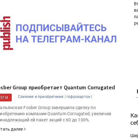
В
в
п
р
osber Group приобретает Quantum Corrugated
Слияния и приобретения |
гофрокартон |
ТЕГИ
альянская Fosber Group завершила сделку по
Ка
иобретению компании Quantum Corrugated, увеличив
инадлежащий ей пакет акций с 60 до 100%.
се
тать далее
Ши