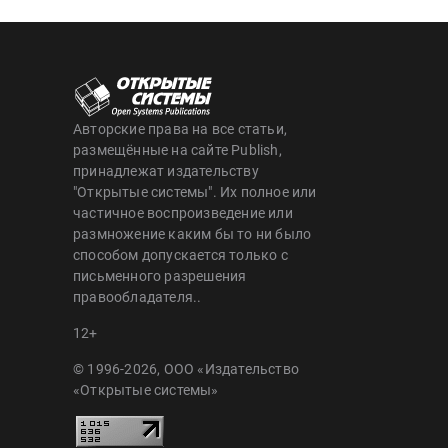
Авторские права на все статьи,
размещённые на сайте Publish,
принадлежат издательству
"Открытые системы". Их полное или
частичное воспроизведение или
размножение каким бы то ни было
способом допускается только с
письменного разрешения
правообладателя..
12+
© 1996-2026, ООО «Издательство
«Открытые системы»