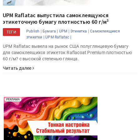
UPM Raflatac выпустила самоклеящуюся
этикеточную бумагу плотностью 60 г/м²
Publish |
Бумага |
UPM |
Этикетка |
Самоклеящиеся
ТЕГИ
этикетки |
UPM Raflatac |
UPM Raflatac вывела на рынок США полуглянцевую бумагу
для самоклеящихся этикеток Raflacoat Premium плотностью
60 г/м? с высокой степенью глянца.
Читать далее
Реклама. Рекламодатель ООО "Передовые Системы
РЕКЛАМА
Печати" erid: 2SDnjd2d4Qz