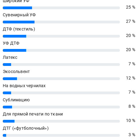
Широкий УФ
25 %
25%
Сувенирный УФ
27 %
27%
ДТФ (текстиль)
20 %
20%
УФ ДТФ
20 %
20%
Латекс
7 %
7%
Экосольвент
12 %
12%
На водных чернилах
7 %
7%
Сублимацию
8 %
8%
Для прямой печати по ткани
10 %
10%
ДТГ («футболочный»)
3 %
3%