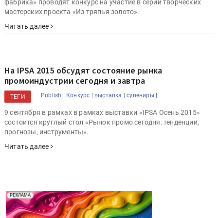
фабрика» проводят конкурс на участие в серии творческих
мастерских проекта «Из тряпья золото».
Читать далее
На IPSA 2015 обсудят состояние рынка
промоиндустрии сегодня и завтра
Publish |
Конкурс |
выставка |
сувениры |
ТЕГИ
9 сентября в рамках в рамках выставки «IPSA Осень 2015»
состоится круглый стол «Рынок промо сегодня: тенденции,
прогнозы, инструменты».
Читать далее
Реклама. Рекламодатель ООО "Передовые Системы
РЕКЛАМА
Печати" erid: 2SDnjd2d4Qz