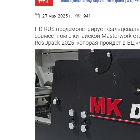
|
|
Фальцовка и подборка
RosUpack
ХД РУ
ТЕГИ
27 мая 2025 г.
941
HD RUS продемонстрирует фальцеваль
совместном с китайской Masterwork ст
RosUpack 2025, которая пройдет в ВЦ «