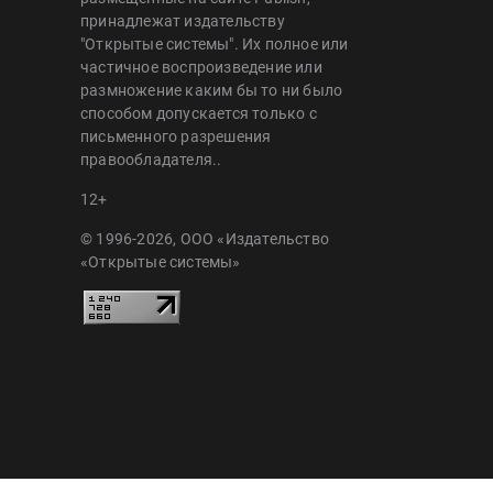
принадлежат издательству
"Открытые системы". Их полное или
частичное воспроизведение или
размножение каким бы то ни было
способом допускается только с
письменного разрешения
правообладателя..
12+
© 1996-2026, ООО «Издательство
«Открытые системы»