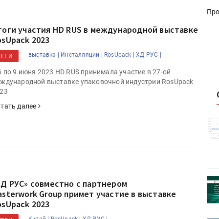
Про
тоги участия HD RUS в международной выставке
osUpack 2023
выставка |
Инсталляции |
RosUpack |
ХД РУС |
ТЕГИ
6 по 9 июня 2023 HD RUS принимала участие в 27-ой
ждународной выставке упаковочной индустрии RosUpack
23
тать далее
истику об
Росстат опубликовал статистику об
объёмах промышленного
первое
производства в стране за первое
полугодие 2026 года
 пройдет
Круглый стол на тему РОП пройдет
ХД РУС» совместно с партнером
28 июля
asterwork Group примет участие в выставке
osUpack 2023