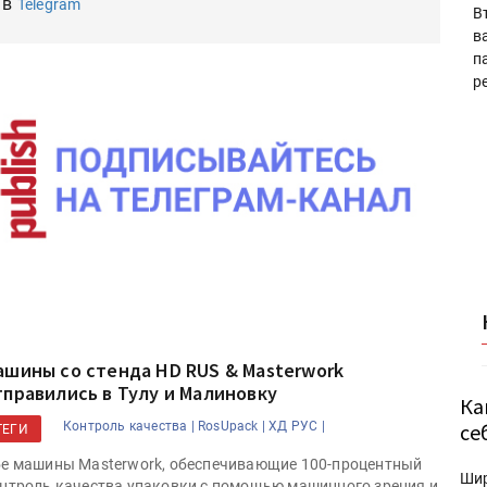
 в
Telegram
В
в
п
р
ашины со стенда HD RUS & Masterwork
тправились в Тулу и Малиновку
Ка
се
Контроль качества |
RosUpack |
ХД РУС |
ТЕГИ
е машины Masterwork, обеспечивающие 100-процентный
Ши
нтроль качества упаковки с помощью машинного зрения и