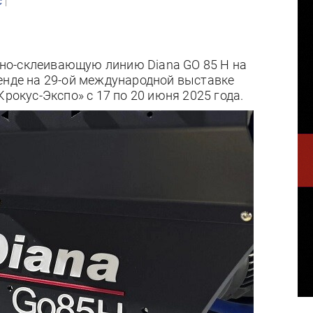
|
С
но-склеивающую линию Diana GO 85 H на
енде на 29-ой международной выставке
Крокус-Экспо» с 17 по 20 июня 2025 года.