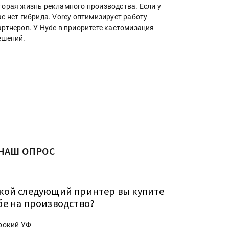
торая жизнь рекламного производства. Если у
ас нет гибрида. Vorey оптимизирует работу
артнеров. У Hyde в приоритете кастомизация
ешений.
НАШ ОПРОС
кой следующий принтер вы купите
бе на производство?
рокий УФ