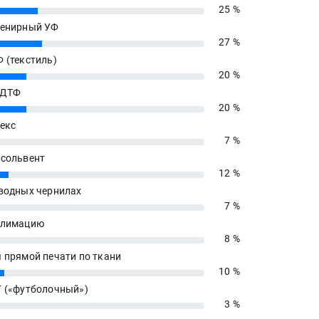
25 %
енирный УФ
27 %
 (текстиль)
20 %
 ДТФ
20 %
екс
7 %
сольвент
12 %
водных чернилах
7 %
блимацию
8 %
 прямой печати по ткани
10 %
 («футболочный»)
3 %