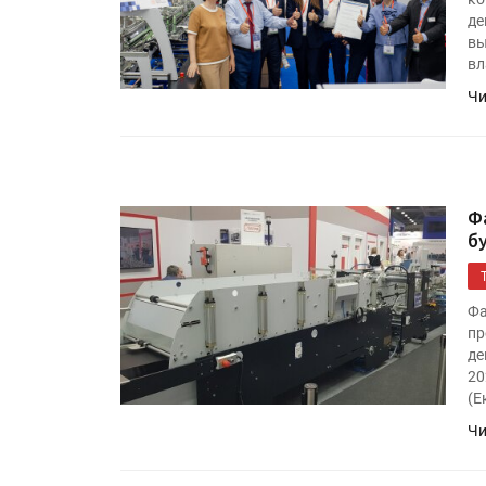
де
вы
вл
Чи
Ф
б
Фа
пр
де
20
(Е
Чи