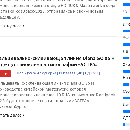
25%
монстрировавшиеся на стенде HD RUS & Masterwork в ходе
Сув
ставки RosUpack-2026, отправились к своим новым
адельцам.
27%
ДТФ
тать далее
20%
УФ
20%
Лат
альцевально-склеивающая линия Diana GO 85 H
7%
удет установлена в типографии «АСТРА»
Эко
12%
Фальцовка и подборка |
Инсталляции |
ХД РУС |
ТЕГИ
На 
льцевально-склеивающая линия Diana GO 85 H
7%
оизводства китайской Masterwork, которая
Су
монстрировалась на стенде HD RUS на выставке RosUpack-
8%
25, будет установлена в типографии «АСТРА»
Для
катеринбург).
10%
тать далее
ДТГ
3%