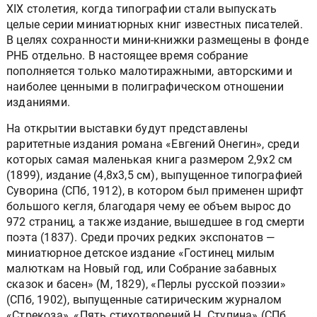
XIX столетия, когда типографии стали выпускать
целые серии миниатюрных книг известных писателей.
В целях сохранности мини-книжки размещены в фонде
РНБ отдельно. В настоящее время собрание
пополняется только малотиражными, авторскими и
наиболее ценными в полиграфическом отношении
изданиями.
На открытии выставки будут представлены
раритетные издания романа «Евгений Онегин», среди
которых самая маленькая книга размером 2,9х2 см
(1899), издание (4,8х3,5 см), выпущенное типографией
Суворина (СПб, 1912), в котором был применен шрифт
большого кегля, благодаря чему ее объем вырос до
972 страниц, а также издание, вышедшее в год смерти
поэта (1837). Среди прочих редких экспонатов —
миниатюрное детское издание «Гостинец милым
малюткам на Новый год, или Собрание забавных
сказок и басен» (М, 1829), «Перлы русской поэзии»
(СПб, 1902), выпущенные сатирическим журналом
«Стрекоза», «Пять стихотворений Н. Ступина» (СПб,