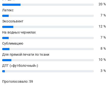
20 %
20%
Латекс
7 %
7%
Экосольвент
12 %
12%
На водных чернилах
7 %
7%
Сублимацию
8 %
8%
Для прямой печати по ткани
10 %
10%
ДТГ («футболочный»)
3 %
3%
Проголосовало: 59