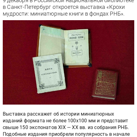
9 декабря в Российской национальной библиотеке
в Санкт-Петербург откроется выставка «Крохи
мудрости: миниатюрные книги в фондах РНБ».
Выставка расскажет об истории миниатюрных
изданий формата не более 100х100 мм и представит
свыше 150 экспонатов XIX — ХХ вв. из собрания РНБ.
Подобные издания приобрели популярность в начале