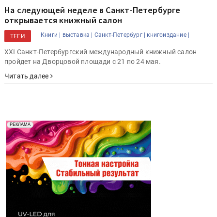
На следующей неделе в Санкт-Петербурге
открывается книжный салон
Книги |
выставка |
Санкт-Петербург |
книгоиздание |
ТЕГИ
XXI Санкт-Петербургский международный книжный салон
пройдет на Дворцовой площади с 21 по 24 мая.
Читать далее
Реклама. Рекламодатель ООО "Передовые Системы
РЕКЛАМА
Печати" erid: 2SDnjd2d4Qz