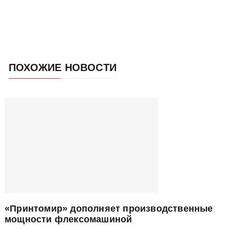
ПОХОЖИЕ НОВОСТИ
«Принтомир» дополняет производственные
мощности флексомашиной
Упаковка |
Инсталляции |
типография |
Т-Системы |
ТЕГИ