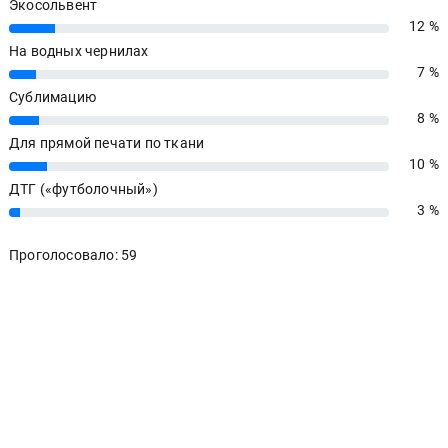
20 %
20%
Латекс
7 %
7%
Экосольвент
12 %
12%
На водных чернилах
7 %
7%
Сублимацию
8 %
8%
Для прямой печати по ткани
10 %
10%
ДТГ («футболочный»)
3 %
3%
Проголосовало: 59