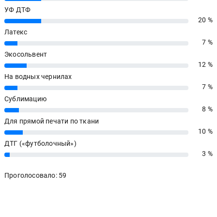
УФ ДТФ
20 %
20%
Латекс
7 %
7%
Экосольвент
12 %
12%
На водных чернилах
7 %
7%
Сублимацию
8 %
8%
Для прямой печати по ткани
10 %
10%
ДТГ («футболочный»)
3 %
3%
Проголосовало: 59