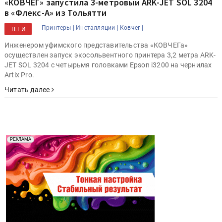
«КОВЧЕГ» запустила 3-метровый ARK-JET SOL 3204
в «Флекс-А» из Тольятти
Принтеры |
Инсталляции |
Ковчег |
ТЕГИ
Инженером уфимского представительства «КОВЧЕГа»
осуществлен запуск экосольвентного принтера 3,2 метра ARK-
JET SOL 3204 с четырьмя головками Epson i3200 на чернилах
Artix Pro.
Читать далее
Реклама. Рекламодатель ООО "Передовые Системы
РЕКЛАМА
Печати" erid: 2SDnjd2d4Qz