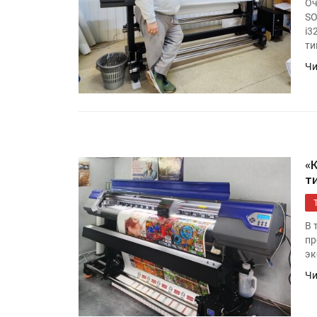
Оч
SO
i3
ти
Чи
«
т
В 
пр
эк
Чи