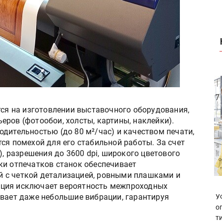
тся на изготовлении выставочного оборудования,
ров (фотообои, холсты, картины, наклейки).
дительностью (до 80 м²/час) и качеством печати,
ся помехой для его стабильной работы. За счет
), разрешения до 3600 dpi, широкого цветового
ки отпечатков станок обеспечивает
 с четкой детализацией, ровными плашками и
кция исключает вероятность межпроходных
ивает даже небольшие вибрации, гарантируя
У
о
т