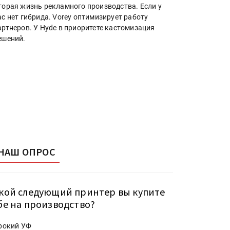
торая жизнь рекламного производства. Если у
ас нет гибрида. Vorey оптимизирует работу
артнеров. У Hyde в приоритете кастомизация
ешений.
НАШ ОПРОС
кой следующий принтер вы купите
бе на производство?
рокий УФ