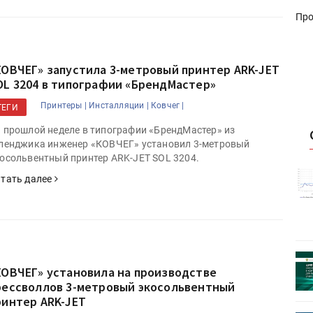
Про
КОВЧЕГ» запустила 3-метровый принтер ARK-JET
OL 3204 в типографии «БрендМастер»
Принтеры |
Инсталляции |
Ковчег |
ТЕГИ
 прошлой неделе в типографии «БрендМастер» из
ленджика инженер «КОВЧЕГ» установил 3-метровый
осольвентный принтер ARK-JET SOL 3204.
истику об
Росстат опубликовал статистику об
тать далее
объёмах промышленного
первое
производства в стране за первое
полугодие 2026 года
 пройдет
Круглый стол на тему РОП пройдет
КОВЧЕГ» установила на производстве
28 июля
рессволлов 3-метровый экосольвентный
ринтер ARK-JET