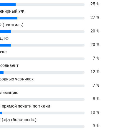
25 %
енирный УФ
27 %
 (текстиль)
20 %
 ДТФ
20 %
екс
7 %
сольвент
12 %
водных чернилах
7 %
блимацию
8 %
 прямой печати по ткани
10 %
 («футболочный»)
3 %