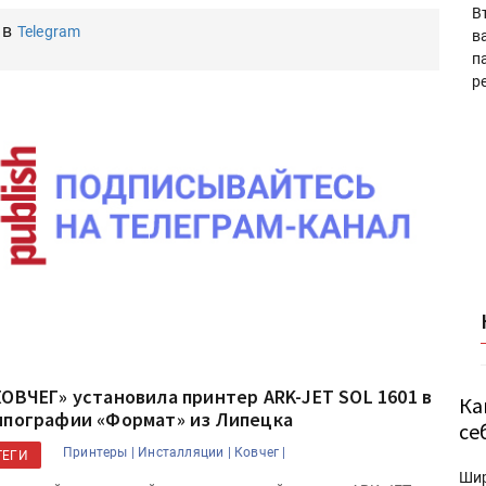
В
 в
Telegram
в
п
р
КОВЧЕГ» установила принтер ARK-JET SOL 1601 в
Ка
ипографии «Формат» из Липецка
се
Принтеры |
Инсталляции |
Ковчег |
ТЕГИ
Ши