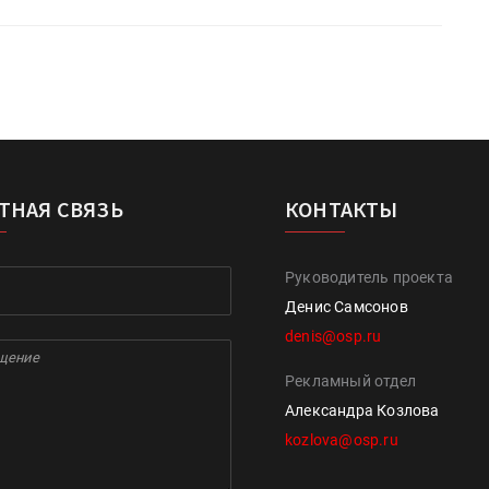
ТНАЯ СВЯЗЬ
КОНТАКТЫ
Руководитель проекта
Денис Самсонов
denis@osp.ru
Рекламный отдел
Александра Козлова
kozlova@osp.ru