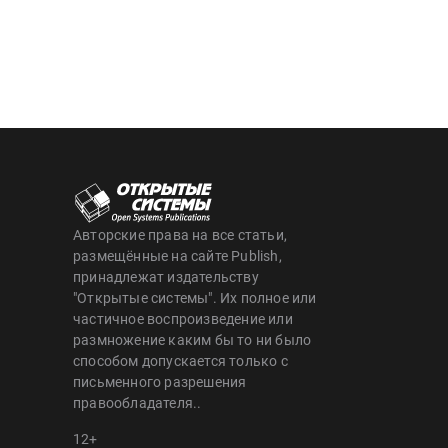
Авторские права на все статьи,
размещённые на сайте Publish,
принадлежат издательству
"Открытые системы". Их полное или
частичное воспроизведение или
размножение каким бы то ни было
способом допускается только с
письменного разрешения
правообладателя..
12+