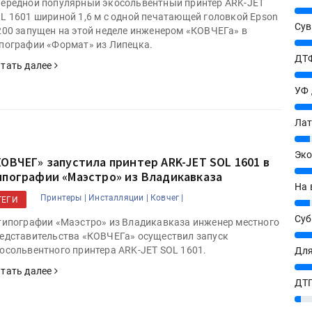
ередной популярный экосольвентный принтер ARK-JET
25%
L 1601 шириной 1,6 м с одной печатающей головкой Epson
Сув
200 запущен на этой неделе инженером «КОВЧЕГа» в
27%
пографии «Формат» из Липецка.
ДТФ
тать далее
20%
УФ
20%
Лат
7%
Эко
КОВЧЕГ» запустила принтер ARK-JET SOL 1601 в
12%
ипографии «Маэстро» из Владикавказа
На 
Принтеры |
Инсталляции |
Ковчег |
ТЕГИ
7%
Су
типографии «Маэстро» из Владикавказа инженер местного
8%
едставительства «КОВЧЕГа» осуществил запуск
осольвентного принтера ARK-JET SOL 1601.
Для
10%
тать далее
ДТГ
3%