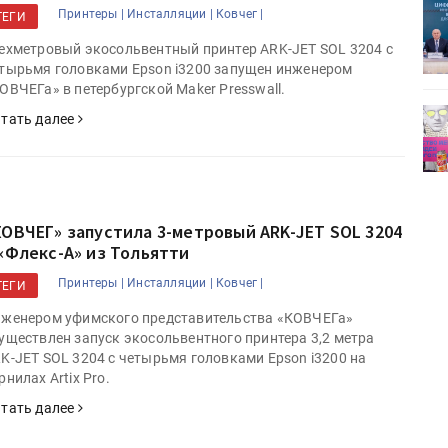
ет
Росприроднадзор запускает
Принтеры |
Инсталляции |
Ковчег |
ТЕГИ
«Калькулятор утилизации»
ехметровый экосольвентный принтер ARK-JET SOL 3204 с
тырьмя головками Epson i3200 запущен инженером
ОВЧЕГа» в петербургской Maker Presswall.
деями,
IPSA 2026 приглашает за идеями,
тать далее
поставщиками и новыми
решениями для брендов
КОВЧЕГ» запустила 3-метровый ARK-JET SOL 3204
 «Флекс-А» из Тольятти
Принтеры |
Инсталляции |
Ковчег |
ТЕГИ
женером уфимского представительства «КОВЧЕГа»
уществлен запуск экосольвентного принтера 3,2 метра
K-JET SOL 3204 с четырьмя головками Epson i3200 на
рнилах Artix Pro.
тать далее