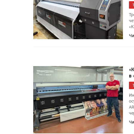
Росприроднадзор запуска
«Калькулятор утилизации»
Тр
че
«К
IPSA 2026 приглашает за и
Чи
поставщиками и новыми
решениями для брендов
«
в
Ин
ос
AR
че
Чи