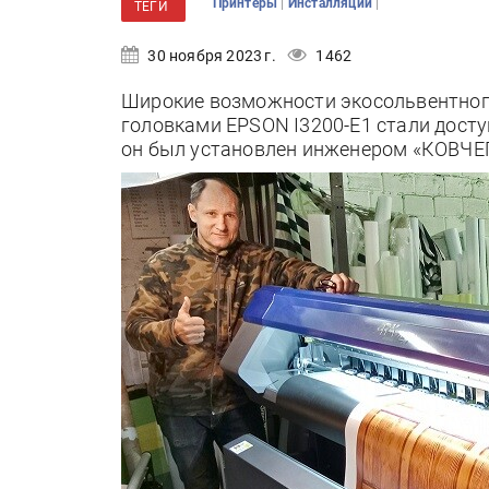
|
|
Принтеры
Инсталляции
ТЕГИ
30 ноября 2023 г.
1462
Широкие возможности экосольвентного
головками EPSON I3200-E1 стали досту
он был установлен инженером «КОВЧЕГ