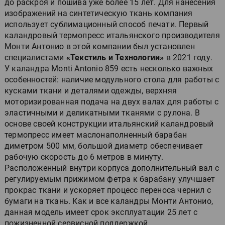
до раскроя и пошива уже более 15 лет. Для нанесения
изображений на синтетическую ткань компания
использует сублимационный способ печати. Первый
каландровый термопресс итальянского производителя
Монти Антонио в этой компании был установлен
специалистами
«Текстиль и Технологии»
в 2021 году.
У каландра Monti Antonio 859 есть несколько важных
особенностей: наличие модульного стола для работы с
кусками ткани и деталями одежды, верхняя
моторизированная подача на двух валах для работы с
эластичными и деликатными тканями с рулона. В
основе своей конструкции итальянский каландровый
термопресс имеет маслонаполненный барабан
диметром 500 мм, большой диаметр обеспечивает
рабочую скорость до 6 метров в минуту.
Расположенный внутри корпуса дополнительный вал с
регулируемым прижимом фетра к барабану улучшает
прокрас ткани и ускоряет процесс переноса чернил с
бумаги на ткань. Как и все каландры Монти Антонио,
данная модель имеет срок эксплуатации 25 лет с
пожизненной сервисной поддержкой.