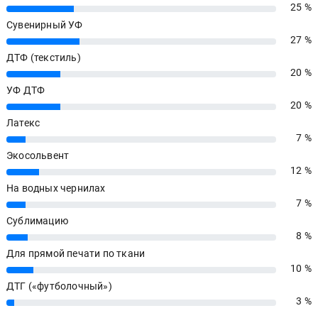
25 %
25%
Сувенирный УФ
27 %
27%
ДТФ (текстиль)
20 %
20%
УФ ДТФ
20 %
20%
Латекс
7 %
7%
Экосольвент
12 %
12%
На водных чернилах
7 %
7%
Сублимацию
8 %
8%
Для прямой печати по ткани
10 %
10%
ДТГ («футболочный»)
3 %
3%