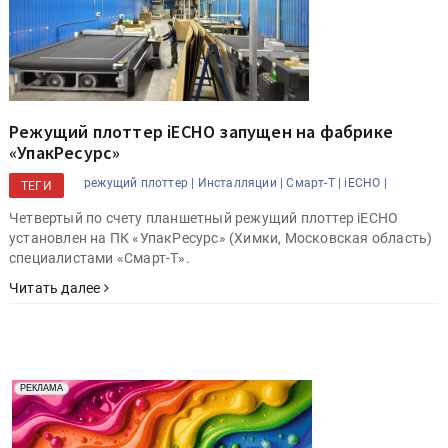
Режущий плоттер iECHO запущен на фабрике
«УпакРесурс»
режущий плоттер |
Инсталляции |
Смарт-Т |
iECHO |
ТЕГИ
Четвертый по счету планшетный режущий плоттер iECHO
установлен на ПК «УпакРесурс» (Химки, Московская область)
специалистами «Смарт-Т».
Читать далее
Реклама. Рекламодатель ООО "Передовые Системы
РЕКЛАМА
Печати" erid: 2SDnjd2d4Qz