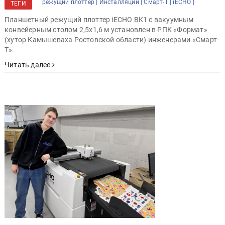
режущий плоттер |
Инсталляции |
Смарт-Т |
iECHO |
ТЕГИ
Планшетный режущий плоттер iECHO BK1 с вакуумным
конвейерным столом 2,5х1,6 м установлен в РПК «Формат»
(хутор Камышеваха Ростовской области) инженерами «Смарт-
Т».
Читать далее