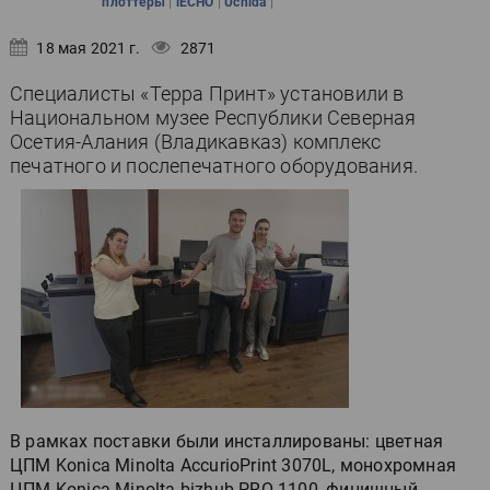
|
|
|
плоттеры
iECHO
Uchida
18 мая 2021 г.
2871
Специалисты «Терра Принт» установили в
Национальном музее Республики Северная
Осетия-Алания (Владикавказ) комплекс
печатного и послепечатного оборудования.
В рамках поставки были инсталлированы: цветная
ЦПМ Konica Minolta AccurioPrint 3070L, монохромная
ЦПМ Konica Minolta bizhub PRO 1100, финишный