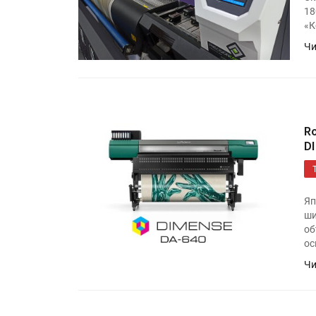
18
«К
Чи
Подп
R
D
Яп
ши
об
ос
Чи