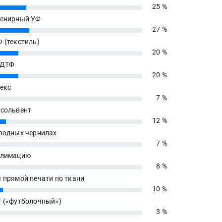
25 %
енирный УФ
27 %
 (текстиль)
20 %
 ДТФ
20 %
екс
7 %
сольвент
12 %
водных чернилах
7 %
блимацию
8 %
 прямой печати по ткани
10 %
 («футболочный»)
3 %