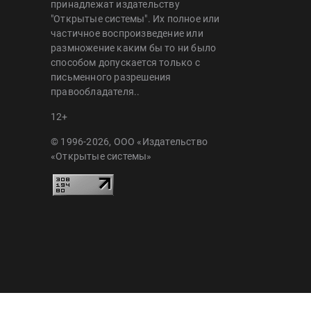
принадлежат издательству
"Открытые системы". Их полное или
частичное воспроизведение или
размножение каким бы то ни было
способом допускается только с
письменного разрешения
правообладателя..
12+
© 1996-2026, ООО «Издательство
«Открытые системы»