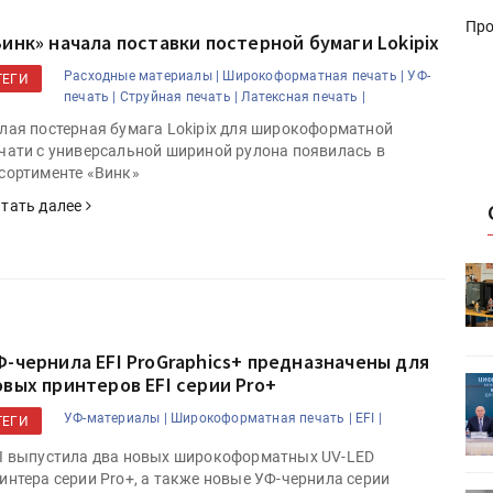
Про
Винк» начала поставки постерной бумаги Lokipix
Расходные материалы |
Широкоформатная печать |
УФ-
ТЕГИ
печать |
Струйная печать |
Латексная печать |
лая постерная бумага Lokipix для широкоформатной
чати с универсальной шириной рулона появилась в
сортименте «Винк»
тать далее
HeyGears анонсировала
УФ/3D-
полноцветный гибридный УФ/3D-
принтер G1X
Ф-чернила EFI ProGraphics+ предназначены для
овых принтеров EFI серии Pro+
ет
Росприроднадзор запускает
«Калькулятор утилизации»
УФ-материалы |
Широкоформатная печать |
EFI |
ТЕГИ
I выпустила два новых широкоформатных UV-LED
интера серии Pro+, а также новые УФ-чернила серии