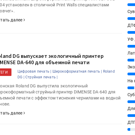
25%
04 установлен в столичной Print Walls специалистами
овчег».
Сув
27%
тать далее
ДТФ
ишитесь на новости в МАХ
20%
УФ
20%
Лат
oland DG выпускает экологичный принтер
7%
IMENSE DA-640 для объемной печати
Эко
Цифровая печать |
Широкоформатная печать |
Roland
ТЕГИ
12%
DG |
Струйная печать |
На 
онская Roland DG выпустила экологичный
7%
рокоформатный струйный принтер DIMENSE DA-640 для
Су
ъемной печати с эффектом тиснения чернилами на водной
8%
нове.
Для
тать далее
10%
ДТГ
3%