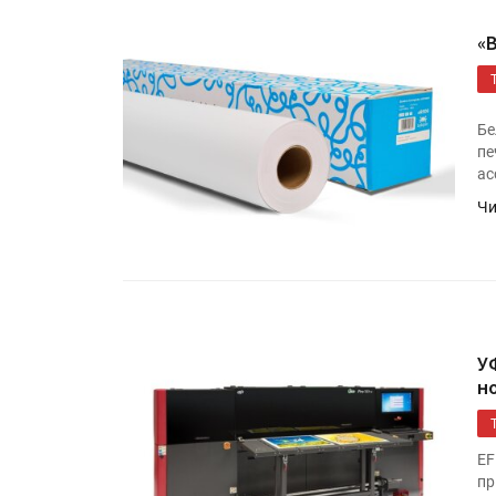
«
Бе
пе
ас
Чи
HeyGears анонсировала
полноцветный гибридный 
принтер G1X
У
н
Росприроднадзор запуска
«Калькулятор утилизации»
EF
пр