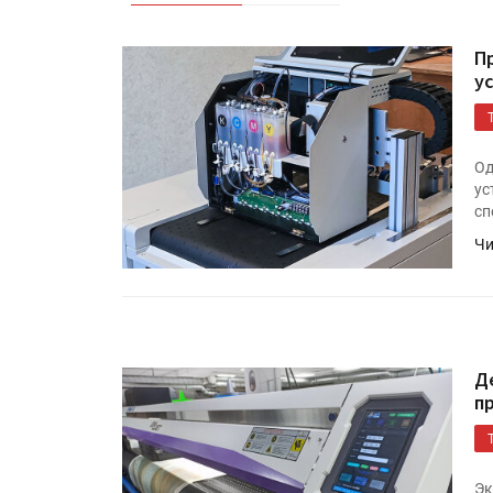
П
у
Од
ус
сп
Чи
Д
п
Эк