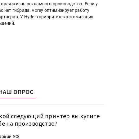
торая жизнь рекламного производства. Если у
ас нет гибрида. Vorey оптимизирует работу
артнеров. У Hyde в приоритете кастомизация
ешений.
НАШ ОПРОС
кой следующий принтер вы купите
бе на производство?
рокий УФ