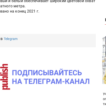
вый и белый обеспечивает широкий цветовой охват
атного метра.
ано на конец 2021 г.
 в
Telegram
У
о
т