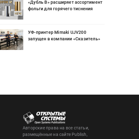
«Дубль В» расширяет ассортимент
фольги для горячего тиснения
УФ-принтер Mimaki UJV200
запущен в компании «Сказитель»
Авторские права на все статьи,
размещённые на сайте Publish,