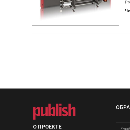
«Дубль В» расширяет ассо
Pr
фольги для горячего тисн
Чи
УФ-принтер Mimaki UJV20
запущен в компании «Ска
ОБРА
О ПРОЕКТЕ