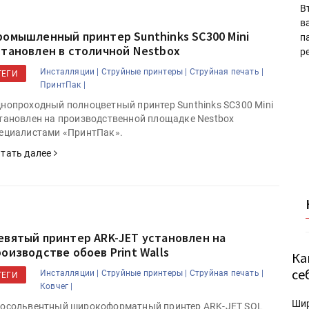
В
в
ромышленный принтер Sunthinks SC300 Mini
п
становлен в столичной Nestbox
р
Инсталляции |
Струйные принтеры |
Струйная печать |
ТЕГИ
ПринтПак |
нопроходный полноцветный принтер Sunthinks SC300 Mini
тановлен на производственной площадке Nestbox
ециалистами «ПринтПак».
тать далее
евятый принтер ARK-JET установлен на
роизводстве обоев Print Walls
Ка
се
Инсталляции |
Струйные принтеры |
Струйная печать |
ТЕГИ
Ковчег |
Ши
осольвентный широкоформатный принтер ARK-JET SOL