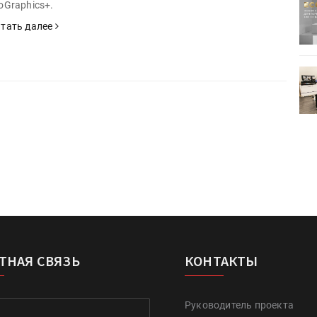
ртимент
«Дубль В» расширяет ассортимент
oGraphics+.
ения
фольги для горячего тиснения
тать далее
0
УФ-принтер Mimaki UJV200
зитель»
запущен в компании «Сказитель»
ТНАЯ СВЯЗЬ
КОНТАКТЫ
Руководитель проекта