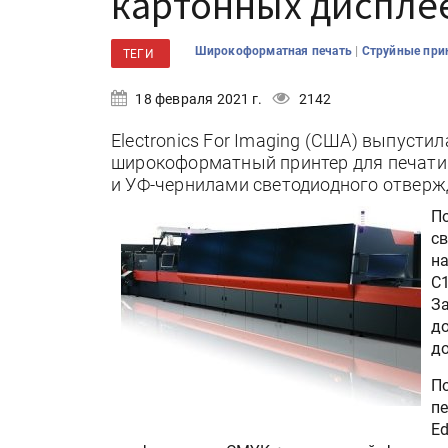
картонных диспле
|
Широкоформатная печать
Струйные пр
ТЕГИ
18 февраля 2021 г.
2142
Electronics For Imaging (США) выпуст
широкоформатный принтер для печати 
и УФ-чернилами светодиодного отверж
По
св
на
C1
За
до
д
П
пе
E