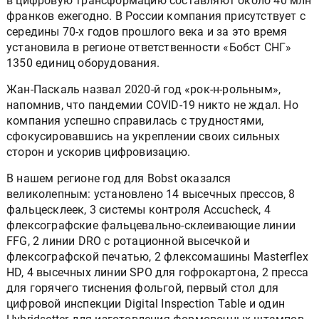
в цифровую трансформацию составляют около 40 млн
франков ежегодно. В России компания присутствует с
середины 70-х годов прошлого века и за это время
установила в регионе ответственности «Бобст СНГ»
1350 единиц оборудования.
Жан-Паскаль назвал 2020-й год «рок-н-рольным»,
напомнив, что пандемии COVID-19 никто не ждал. Но
компания успешно справилась с трудностями,
сфокусировавшись на укреплении своих сильных
сторон и ускорив цифровизацию.
В нашем регионе год для Bobst оказался
великолепным: установлено 14 высечных прессов, 8
фальцесклеек, 3 системы контроля Accucheck, 4
флексографские фальцевально-склеивающие линии
FFG, 2 линии DRO с ротационной высечкой и
флексографской печатью, 2 флексомашины Masterflex
HD, 4 высечных линии SPO для гофрокартона, 2 пресса
для горячего тиснения фольгой, первый стол для
цифровой инспекции Digital Inspection Table и один