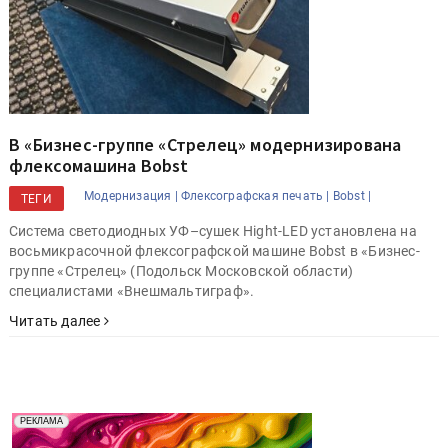
В «Бизнес-группе «Стрелец» модернизирована
флексомашина Bobst
Модернизация |
Флексографская печать |
Bobst |
ТЕГИ
Система светодиодных УФ–сушек Hight-LED установлена на
восьмикрасочной флексографской машине Bobst в «Бизнес-
группе «Стрелец» (Подольск Московской области)
специалистами «Внешмальтиграф».
Читать далее
Реклама. Рекламодатель ООО "Передовые Системы
РЕКЛАМА
Печати" erid: 2SDnjd2d4Qz