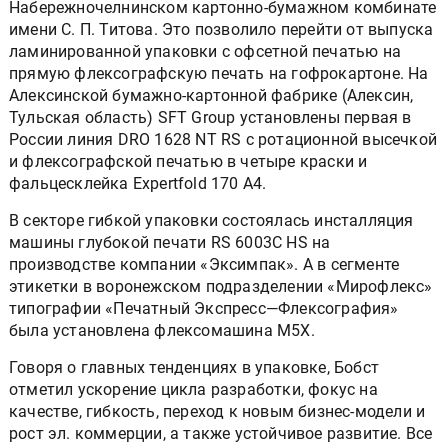
Набережночелнинском картонно-бумажном комбинате
имени С. П. Титова. Это позволило перейти от выпуска
ламинированной упаковки с офсетной печатью на
прямую флексографскую печать на гофрокартоне. На
Алексинской бумажно-картонной фабрике (Алексин,
Тульская область) SFT Group установлены первая в
России линия DRO 1628 NT RS с ротационной высечкой
и флексографской печатью в четыре краски и
фальцесклейка Expertfold 170 A4.
В секторе гибкой упаковки состоялась инсталляция
машины глубокой печати RS 6003C HS на
производстве компании «Эксимпак». А в сегменте
этикетки в воронежском подразделении «Мирофлекс»
типографии «Печатный Экспресс—Флексография»
была установлена флексомашина M5X.
Говоря о главных тенденциях в упаковке, Бобст
отметил ускорение цикла разработки, фокус на
качестве, гибкость, переход к новым бизнес-модели и
рост эл. коммерции, а также устойчивое развитие. Все