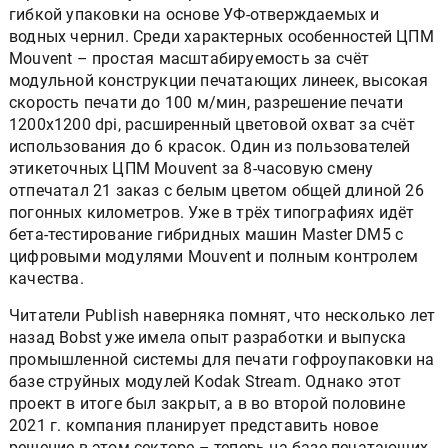
гибкой упаковки на основе УФ-отверждаемых и
водных чернил. Среди характерных особенностей ЦПМ
Mouvent – простая масштабируемость за счёт
модульной конструкции печатающих линеек, высокая
скорость печати до 100 м/мин, разрешение печати
1200x1200 dpi, расширенный цветовой охват за счёт
использования до 6 красок. Один из пользователей
этикеточных ЦПМ Mouvent за 8-часовую смену
отпечатал 21 заказ с белым цветом общей длиной 26
погонных километров. Уже в трёх типографиях идёт
бета-тестирование гибридных машин Master DM5 с
цифровыми модулями Mouvent и полным контролем
качества.
Читатели Publish наверняка помнят, что несколько лет
назад Bobst уже имела опыт разработки и выпуска
промышленной системы для печати гофроупаковки на
базе струйных модулей Kodak Stream. Однако этот
проект в итоге был закрыт, а в во второй половине
2021 г. компания планирует представить новое
решение в этом секторе – теперь на базе печатающих