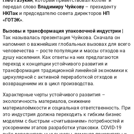
Глеб Газукин
, который приветствовал коллег и
передал слово
Владимиру Чуйкову
– президенту
НКПак
и председателю совета директоров
НП
«ГОТЭК»
.
Вызовы и трансформация упаковочной индустрии |
Так называлась презентация Чуйкова. Сначала он
напомнил о важнейших глобальных вызовах для всего
человечества – росте популяции и массы отходов на
душу населения. Как ответы на них предлагаются
переход к концепции устойчивого развития и
трансформация традиционной линейной экономики к
циркулярной с активной переработкой отходов и
возвращением их в цикл производства.
Характерные черты устойчивого развития –
экологичность материалов, снижение
материалоёмкости и социальная ответственность. При
это индустрия должна переходить к гибким бизнес
моделям с быстрым «считыванием» потребностей и
ускорением этапов разработки упаковки. COVID-19