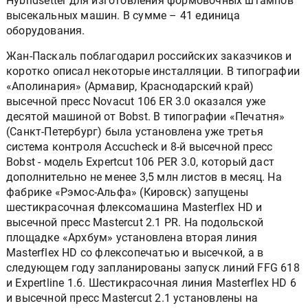
Hybridsetter для изготовления формовочных штампов
высекальных машин. В сумме – 41 единица
оборудования.
Жан-Паскаль поблагодарил российских заказчиков и
коротко описал некоторые инсталляции. В типографии
«Аполинария» (Армавир, Краснодарский край)
высечной пресс Novacut 106 ER 3.0 оказался уже
десятой машиной от Bobst. В типографии «Печатня»
(Санкт-Петербург) была установлена уже третья
система контроля Accucheck и 8-й высечной пресс
Bobst - модель Expertcut 106 PER 3.0, который даст
дополнительно не менее 3,5 млн листов в месяц. На
фабрике «Рэмос-Альфа» (Кировск) запущены
шестикрасочная флексомашина Masterflex HD и
высечной пресс Mastercut 2.1 PR. На подольской
площадке «Архбум» установлена вторая линия
Masterflex HD со флексопечатью и высечкой, а в
следующем году запланированы запуск линий FFG 618
и Expertline 1.6. Шестикрасочная линия Masterflex HD 6
и высечной пресс Mastercut 2.1 установлены на