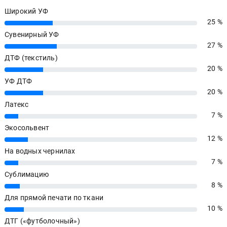
Широкий УФ
25 %
25%
Сувенирный УФ
27 %
27%
ДТФ (текстиль)
20 %
20%
УФ ДТФ
20 %
20%
Латекс
7 %
7%
Экосольвент
12 %
12%
На водных чернилах
7 %
7%
Сублимацию
8 %
8%
Для прямой печати по ткани
10 %
10%
ДТГ («футболочный»)