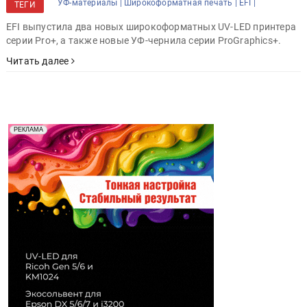
УФ-материалы |
Широкоформатная печать |
EFI |
ТЕГИ
EFI выпустила два новых широкоформатных UV-LED принтера
серии Pro+, а также новые УФ-чернила серии ProGraphics+.
Читать далее
Реклама. Рекламодатель ООО "Передовые Системы
РЕКЛАМА
Печати" erid: 2SDnjd2d4Qz