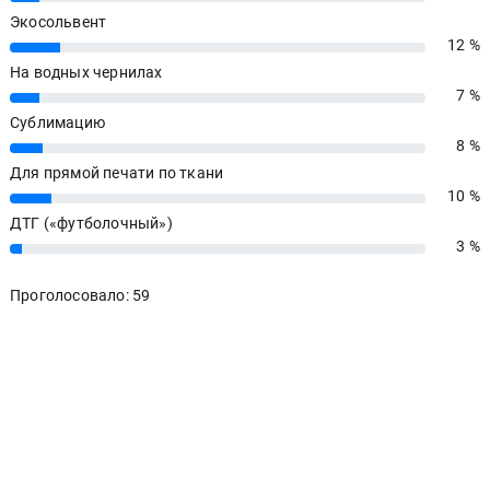
Экосольвент
12 %
12%
На водных чернилах
7 %
7%
Сублимацию
8 %
8%
Для прямой печати по ткани
10 %
10%
ДТГ («футболочный»)
3 %
3%
Проголосовало: 59