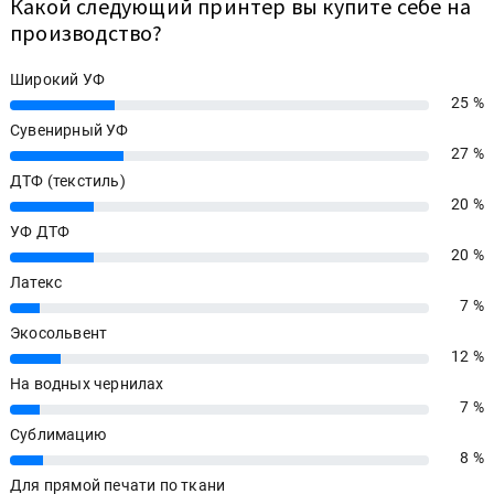
Какой следующий принтер вы купите себе на
производство?
Широкий УФ
25 %
25%
Сувенирный УФ
27 %
27%
ДТФ (текстиль)
20 %
20%
УФ ДТФ
20 %
20%
Латекс
7 %
7%
Экосольвент
12 %
12%
На водных чернилах
7 %
7%
Сублимацию
8 %
8%
Для прямой печати по ткани