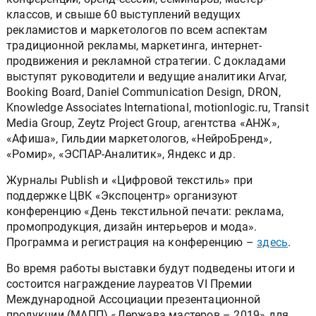
классов, и свыше 60 выступлений ведущих
рекламистов и маркетологов по всем аспектам
традиционной рекламы, маркетинга, интернет-
продвижения и рекламной стратегии. С докладами
выступят руководители и ведущие аналитики Arvar,
Booking Board, Daniel Communication Design, DRON,
Knowledge Associates International, motionlogic.ru, Transit
Media Group, Zeytz Project Group, агентства «АНЖ»,
«Афиша», Гильдии маркетологов, «НейроБренд»,
«Ромир», «ЭСПАР-Аналитик», Яндекс и др.
Журналы Publish и «Цифровой текстиль» при
поддержке ЦВК «Экспоцентр» организуют
конференцию «День текстильной печати: реклама,
промопродукция, дизайн интерьеров и мода».
Программа и регистрация на конференцию –
здесь
.
Во время работы выставки будут подведены итоги и
состоится награждение лауреатов VI Премии
Международной Ассоциации презентационной
продукции (МАПП) «Держава мастеров – 2019» для