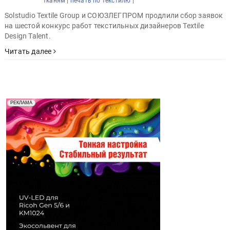
тканям |
печать по текстилю |
Solstudio Textile Group и СОЮЗЛЕГПРОМ продлили сбор заявок
на шестой конкурс работ текстильных дизайнеров Textile
Design Talent.
Читать далее
Реклама. Рекламодатель ООО "Передовые Системы
РЕКЛАМА
Печати" erid: 2SDnjd2d4Qz