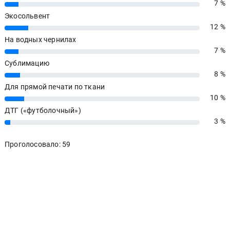
7 %
7%
Экосольвент
12 %
12%
На водных чернилах
7 %
7%
Сублимацию
8 %
8%
Для прямой печати по ткани
10 %
10%
ДТГ («футболочный»)
3 %
3%
Проголосовало: 59