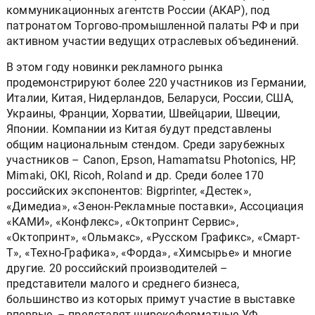
коммуникационных агентств России (АКАР), под
патронатом Торгово-промышленной палаты РФ и при
активном участии ведущих отраслевых объединений.
В этом году новинки рекламного рынка
продемонстрируют более 220 участников из Германии,
Италии, Китая, Нидерландов, Беларуси, России, США,
Украины, Франции, Хорватии, Швейцарии, Швеции,
Японии. Компании из Китая будут представлены
общим национальным стендом. Среди зарубежных
участников – Canon, Epson, Hamamatsu Photonics, HP,
Mimaki, OKI, Ricoh, Roland и др. Среди более 170
российских экспонентов: Bigprinter, «Дестек»,
«Димедиа», «Зенон-Рекламные поставки», Ассоциация
«КАМИ», «Конфлекс», «Октопринт Сервис»,
«Октопринт», «Ольмакс», «Русском Графикс», «Смарт-
Т», «Техно-Графика», «Форда», «Химсырье» и многие
другие. 20 российский производителей –
представители малого и среднего бизнеса,
большинство из которых примут участие в выставке
впервые, – представят широкоформатные УФ-