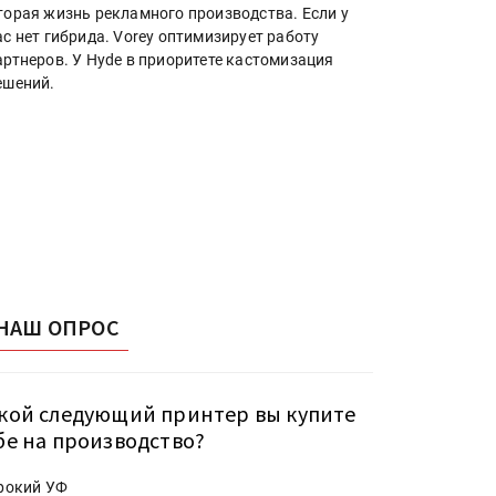
торая жизнь рекламного производства. Если у
ас нет гибрида. Vorey оптимизирует работу
артнеров. У Hyde в приоритете кастомизация
ешений.
НАШ ОПРОС
кой следующий принтер вы купите
бе на производство?
рокий УФ