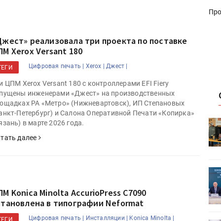
Про
НЕ СЕЙЧАС
Джест» реализовала три проекта по поставке
ПМ Xerox Versant 180
Цифровая печать |
Xerox |
Джест |
ТЕГИ
и ЦПМ Xerox Versant 180 с контроллерами EFI Fiery
пущены инженерами «Джест» на производственных
ощадках РА «Метро» (Нижневартовск), ИП Степановых
анкт-Петербург) и Салона Оперативной Печати «Копирка»
HeyGears анонсировала
язань) в марте 2026 года.
УФ/3D-
полноцветный гибридный УФ/3D-
тать далее
принтер G1X
ет
Росприроднадзор запускает
«Калькулятор утилизации»
М Konica Minolta AccurioPress C7090
становлена в типографии Neformat
Цифровая печать |
Инсталляции |
Konica Minolta |
ТЕГИ