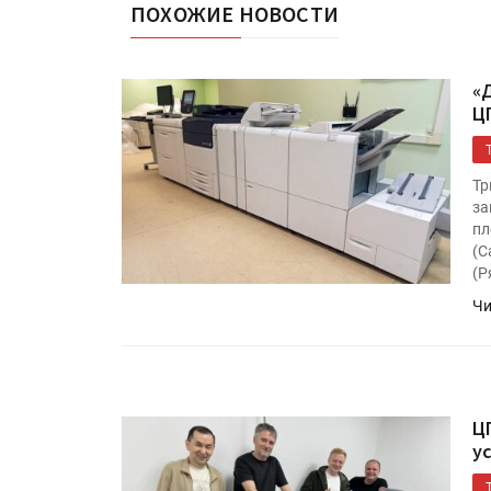
ПОХОЖИЕ НОВОСТИ
«
Ц
Тр
за
пл
(С
HeyGears анонсировала
(Р
полноцветный гибридный 
Чи
принтер G1X
Росприроднадзор запуска
«Калькулятор утилизации»
ЦП
у