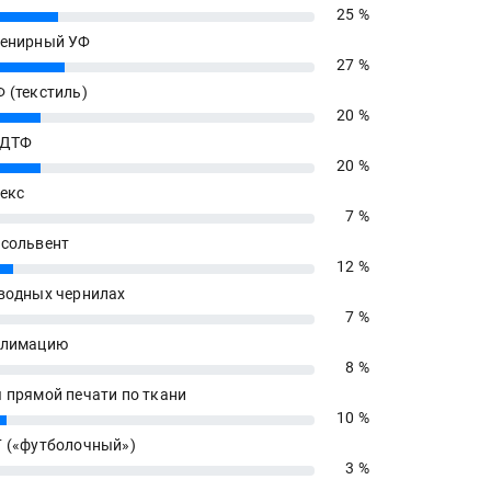
25 %
енирный УФ
27 %
 (текстиль)
20 %
 ДТФ
20 %
екс
7 %
сольвент
12 %
водных чернилах
7 %
блимацию
8 %
 прямой печати по ткани
10 %
 («футболочный»)
3 %