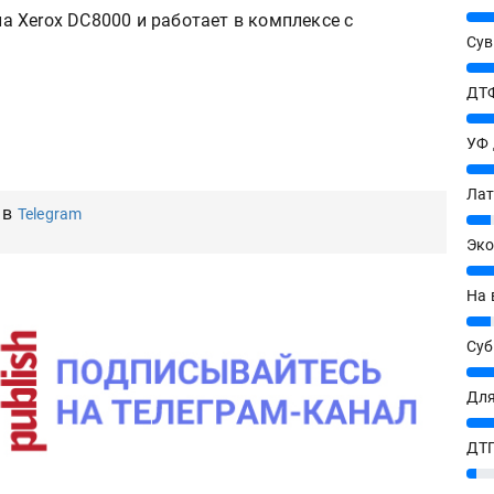
25%
ла Xerox DC8000 и работает в комплексе с
Сув
27%
ДТФ
20%
УФ
20%
Лат
 в
Telegram
7%
Эко
12%
На 
7%
Су
8%
Для
10%
ДТГ
ишитесь на новости в МАХ
3%