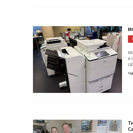
М
Мо
в 
Ц
Чи
Т
C