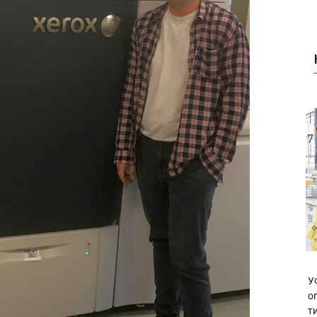
У
о
т