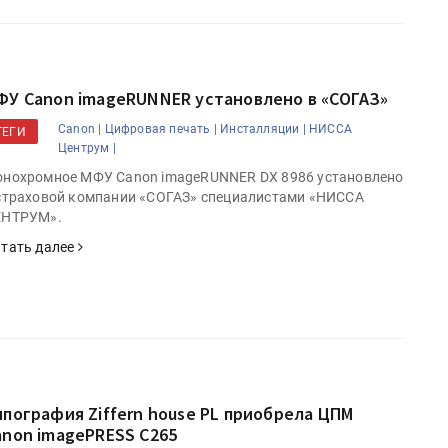
ФУ Canon imageRUNNER установлено в «СОГАЗ»
Canon |
Цифровая печать |
Инсталляции |
НИССА
ТЕГИ
Центрум |
нохромное МФУ Canon imageRUNNER DX 8986 установлено
страховой компании «СОГАЗ» специалистами «НИССА
ЕНТРУМ».
тать далее
ипография Ziffern house PL приобрела ЦПМ
anon imagePRESS C265