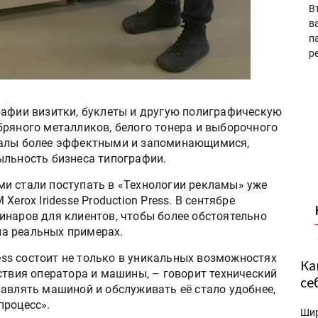
В
в
п
р
рафии визитки, буклеты и другую полиграфическую
бряного металликов, белого тонера и выборочного
иалы более эффектными и запоминающимися,
ыльность бизнеса типографии.
и стали поступать в «Технологии рекламы» уже
erox Iridesse Production Press. В сентябре
инаров для клиентов, чтобы более обстоятельно
а реальных примерах.
ress состоит не только в уникальных возможностях
Ка
ствия оператора и машины, – говорит технический
се
равлять машиной и обслуживать её стало удобнее,
процесс».
Ши