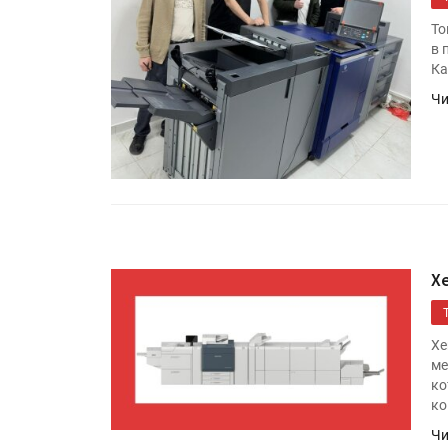
IPSA 2026 приглашает за и
поставщиками и новыми
То
решениями для брендов
в 
Ка
Чи
Kairos выпускает станцию
смешения красок Ada Colo
X
Xe
ме
ко
ко
Чи