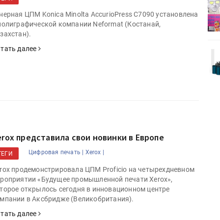
деями,
IPSA 2026 приглашает за идеями,
поставщиками и новыми
нерная ЦПМ Konica Minolta AccurioPress C7090 установлена
решениями для брендов
полиграфической компании Neformat (Костанай,
захстан).
тать далее
Kairos выпускает станцию
r Lava
смешения красок Ada Color Lava
erox представила свои новинки в Европе
Цифровая печать |
Xerox |
ТЕГИ
rox продемонстрировала ЦПМ Proficio на четырехдневном
роприятии «Будущее промышленной печати Xerox»,
торое открылось сегодня в инновационном центре
мпании в Аксбридже (Великобритания).
тать далее