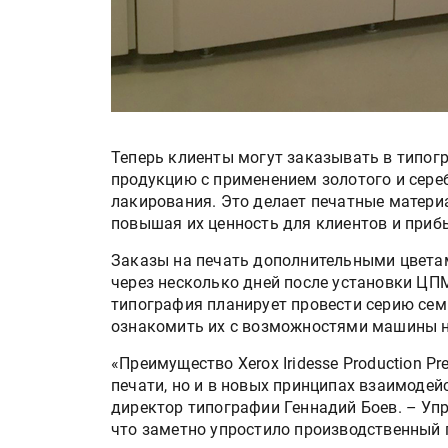
Теперь клиенты могут заказывать в типог
продукцию с применением золотого и сере
лакирования. Это делает печатные матер
повышая их ценность для клиентов и приб
Заказы на печать дополнительными цветам
через несколько дней после установки ЦПМ X
типография планирует провести серию сем
ознакомить их с возможностями машины н
«Преимущество Xerox Iridesse Production P
печати, но и в новых принципах взаимодей
директор типографии Геннадий Боев. – Уп
что заметно упростило производственный 