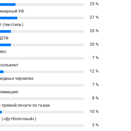
25 %
енирный УФ
27 %
 (текстиль)
20 %
 ДТФ
20 %
екс
7 %
сольвент
12 %
водных чернилах
7 %
блимацию
8 %
 прямой печати по ткани
10 %
 («футболочный»)
3 %