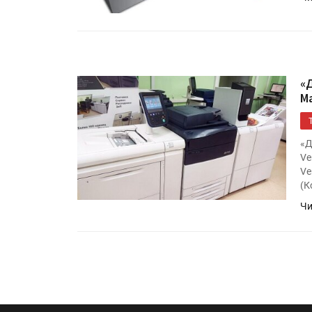
«Дубль В» расширяет ассо
фольги для горячего тисн
УФ-принтер Mimaki UJV20
«
запущен в компании «Ска
М
«Д
Ve
Ve
(К
Чи