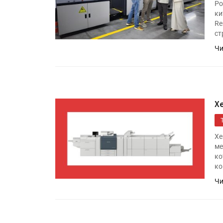
Ро
ки
Re
ст
Чи
X
Xe
ме
ко
ко
Чи