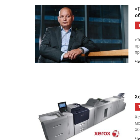
«
о
«Т
пр
пр
Чи
HeyGears анонсировала
полноцветный гибридный 
принтер G1X
X
Росприроднадзор запуска
«Калькулятор утилизации»
Xe
мо
об
Чи