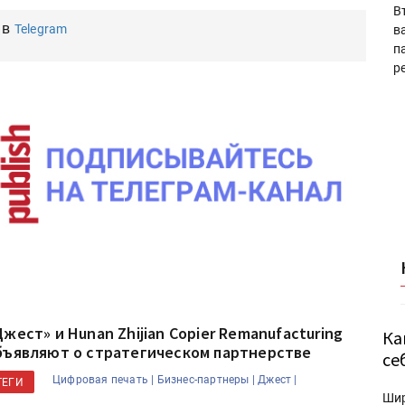
В
 в
Telegram
в
п
р
Джест» и Hunan Zhijian Copier Remanufacturing
Ка
бъявляют о стратегическом партнерстве
се
Цифровая печать |
Бизнес-партнеры |
Джест |
ТЕГИ
Ши