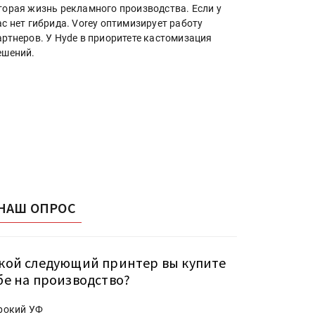
торая жизнь рекламного производства. Если у
ас нет гибрида. Vorey оптимизирует работу
артнеров. У Hyde в приоритете кастомизация
ешений.
НАШ ОПРОС
кой следующий принтер вы купите
бе на производство?
рокий УФ