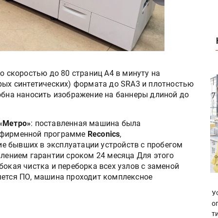
со скоростью до 80 страниц А4 в минуту на
орых синтетических) формата до SRA3 и плотностью
собна наносить изображение на баннеры длиной до
«Метро»
: поставленная машина была
о фирменной программе
Reconics
,
е бывших в эксплуатации устройств с пробегом
влением гарантии сроком 24 месяца Для этого
бокая чистка и переборка всех узлов с заменой
яется ПО, машина проходит комплексное
У
о
т