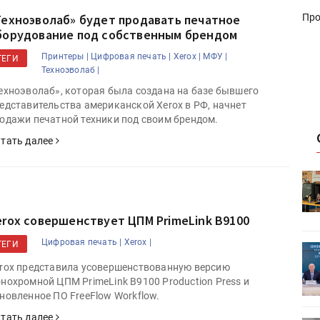
Про
Техноэволаб» будет продавать печатное
борудование под собственным брендом
Принтеры |
Цифровая печать |
Xerox |
МФУ |
ТЕГИ
Техноэволаб |
ехноэволаб», которая была создана на базе бывшего
едставительства американской Xerox в РФ, начнет
одажи печатной техники под своим брендом.
тать далее
HeyGears анонсировала
УФ/3D-
полноцветный гибридный УФ/3D-
принтер G1X
erox совершенствует ЦПМ PrimeLink B9100
Цифровая печать |
Xerox |
ТЕГИ
ет
Росприроднадзор запускает
«Калькулятор утилизации»
rox представила усовершенствованную версию
нохромной ЦПМ PrimeLink B9100 Production Press и
новленное ПО FreeFlow Workflow.
тать далее