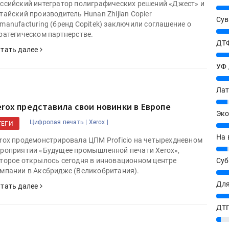
ссийский интегратор полиграфических решений «Джест» и
25%
тайский производитель Hunan Zhijian Copier
Сув
manufacturing (бренд Copitek) заключили соглашение о
27%
ратегическом партнерстве.
ДТФ
тать далее
20%
УФ
20%
Лат
7%
erox представила свои новинки в Европе
Эко
Цифровая печать |
Xerox |
ТЕГИ
12%
На 
rox продемонстрировала ЦПМ Proficio на четырехдневном
7%
роприятии «Будущее промышленной печати Xerox»,
Су
торое открылось сегодня в инновационном центре
мпании в Аксбридже (Великобритания).
8%
Для
тать далее
10%
ДТГ
3%