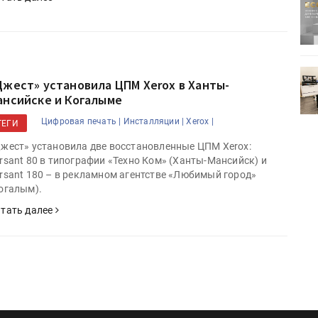
ртимент
«Дубль В» расширяет ассортимент
ения
фольги для горячего тиснения
0
УФ-принтер Mimaki UJV200
Джест» установила ЦПМ Xerox в Ханты-
зитель»
запущен в компании «Сказитель»
ансийске и Когалыме
Цифровая печать |
Инсталляции |
Xerox |
ТЕГИ
жест» установила две восстановленные ЦПМ Xerox:
rsant 80 в типографии «Техно Ком» (Ханты-Мансийск) и
rsant 180 – в рекламном агентстве «Любимый город»
огалым).
тать далее