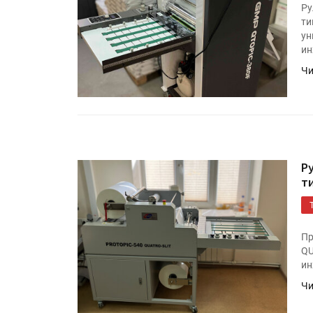
IPSA 2026 приглашает за и
Ру
поставщиками и новыми
ти
решениями для брендов
ун
ин
Чи
Kairos выпускает станцию
смешения красок Ada Colo
Р
т
Пр
QU
ин
Чи