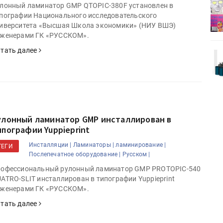
деями,
IPSA 2026 приглашает за идеями,
лонный ламинатор GMP QTOPIC-380F установлен в
поставщиками и новыми
пографии Национального исследовательского
решениями для брендов
иверситета «Высшая Школа экономики» (НИУ ВШЭ)
женерами ГК «РУССКОМ».
тать далее
Kairos выпускает станцию
r Lava
смешения красок Ada Color Lava
улонный ламинатор GMP инсталлирован в
ипографии Yuppieprint
Инсталляции |
Ламинаторы |
ламинирование |
ТЕГИ
Послепечатное оборудование |
Русском |
офессиональный рулонный ламинатор GMP PROTOPIC-540
ATRO-SLIT инсталлирован в типографии Yuppieprint
женерами ГК «РУССКОМ».
тать далее