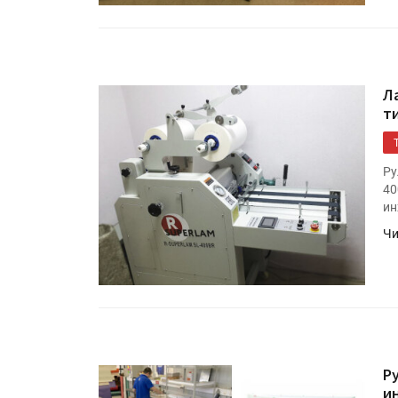
Л
т
Ру
40
ин
Чи
Р
и