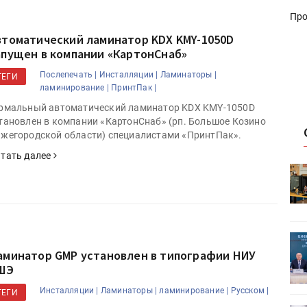
Про
втоматический ламинатор KDX KMY-1050D
апущен в компании «КартонСнаб»
Послепечать |
Инсталляции |
Ламинаторы |
ТЕГИ
ламинирование |
ПринтПак |
рмальный автоматический ламинатор KDX KMY-1050D
тановлен в компании «КартонСнаб» (рп. Большое Козино
жегородской области) специалистами «ПринтПак».
тать далее
HeyGears анонсировала
УФ/3D-
полноцветный гибридный УФ/3D-
принтер G1X
ет
Росприроднадзор запускает
аминатор GMP установлен в типографии НИУ
«Калькулятор утилизации»
ШЭ
Инсталляции |
Ламинаторы |
ламинирование |
Русском |
ТЕГИ