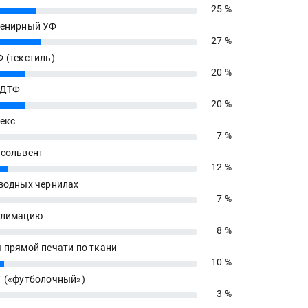
25 %
енирный УФ
27 %
 (текстиль)
20 %
 ДТФ
20 %
екс
7 %
сольвент
12 %
водных чернилах
7 %
блимацию
8 %
 прямой печати по ткани
10 %
 («футболочный»)
3 %