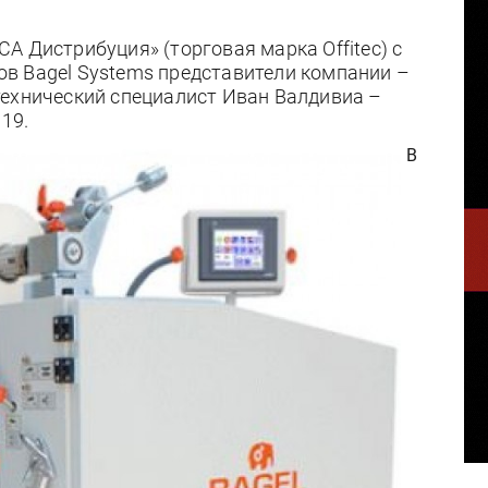
А Дистрибуция» (торговая марка Offitec) c
в Bagel Systems представители компании –
технический специалист Иван Валдивиа –
19.
В