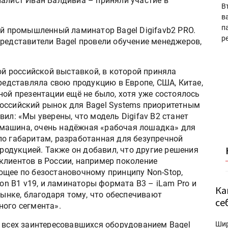
иалист Иван Валдивиа – приняли участие в
В
в
п
ый промышленный ламинатор Bagel Digifavb2 PRO.
р
представители Bagel провели обучение менеджеров,
вой российской выставкой, в которой приняла
представляла свою продукцию в Европе, США, Китае,
ной презентации ещё не было, хотя уже состоялось
оссийский рынок для Bagel Systems приоритетным
вил: «Мы уверены, что модель Digifav B2 станет
машина, очень надёжная «рабочая лошадка» для
по габаритам, разработанная для безупречной
продукцией. Также он добавил, что другие решения
клиентов в России, например поколение
ющее по безостановочному принципу Non-Stop,
con B1 v19, и ламинаторы формата В3 – iLam Pro и
Ка
рынке, благодаря тому, что обеспечивают
се
ного сегмента».
т всех заинтересовавшихся оборудованием Bagel
Ши