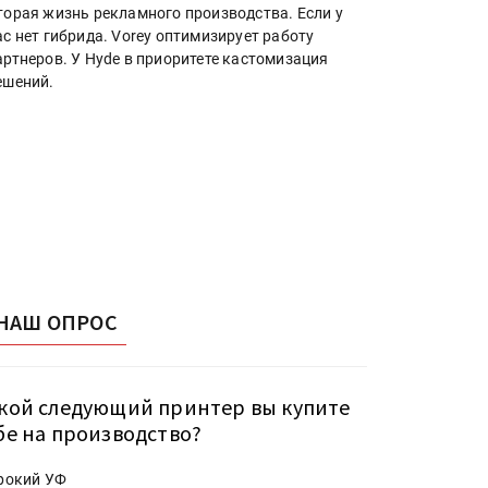
торая жизнь рекламного производства. Если у
ас нет гибрида. Vorey оптимизирует работу
артнеров. У Hyde в приоритете кастомизация
ешений.
НАШ ОПРОС
кой следующий принтер вы купите
бе на производство?
рокий УФ