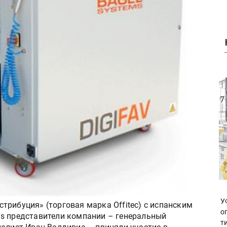
У
трибуция» (торговая марка Offitec) c испанским
о
ms представители компании – генеральный
т