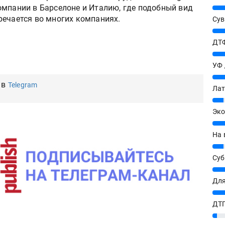
омпании в Барселоне и Италию, где подобный вид
25%
речается во многих компаниях.
Сув
27%
ДТФ
20%
УФ
20%
 в
Telegram
Лат
7%
Эко
12%
На 
7%
Су
8%
Для
10%
ДТГ
3%