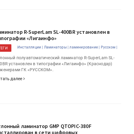
аминатор R-SuperLam SL-400BR установлен в
ипографии «Лигаинфо»
Инсталляции |
Ламинаторы |
ламинирование |
Русском |
ТЕГИ
лонный полуавтоматический ламинатор R-SuperLam SL-
0BR установлен в типографии «Лигаинфо» (Краснодар)
женерами ГК «РУССКОМ».
тать далее
улонный ламинатор GMP QTOPIC-380F
нсталлирован в сети цифровых