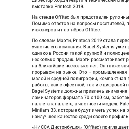
директор Хорди Марти и технический спец
выставке Printech 2019.
На стенде Offitec был представлен рулонн
Помимо ответов на вопросы посетителей, 
инженеров и партнёров Offitec.
По словам Марти, Printech 2019 стала пер
участие его компания. Bagel Systems уже 
однако в России такой крупной и полноцен
несколько продаж. Марти рассматривает р
на ближайшие несколько лет. Он также зая
прорывом на рынке. Это – промышленная 
малой и средней полиграфии, компактная 
работы, как с офсетной, так и с цифровой 
Bagel Systems должны привлечь внимание 
ламинаторов формата 70 x 100 см, работа
паллета к паллете, в частности модель Fal
Minilam B3, которые будут иметь успех на 
наилучшее качество среди своего профиль
«НИССА Дистрибуция» (Offitec) приглашае