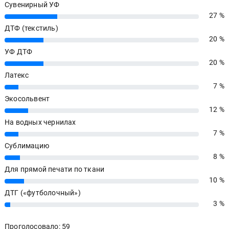
Сувенирный УФ
27 %
27%
ДТФ (текстиль)
20 %
20%
УФ ДТФ
20 %
20%
Латекс
7 %
7%
Экосольвент
12 %
12%
На водных чернилах
7 %
7%
Сублимацию
8 %
8%
Для прямой печати по ткани
10 %
10%
ДТГ («футболочный»)
3 %
3%
Проголосовало: 59