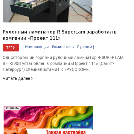
Рулонный ламинатор R-SuperLam заработал в
компании «Проект 111»
Инсталляции |
Ламинаторы |
Русском |
ТЕГИ
Односторонний горячий рулонный ламинатор R-SUPERLAM
BFT-390B установлен в компании «Проект 111» (Санкт-
Петербург) специалистами ГК «РУССКОМ».
Читать далее
Реклама. Рекламодатель ООО "Передовые Системы
РЕКЛАМА
Печати" erid: 2SDnjd2d4Qz