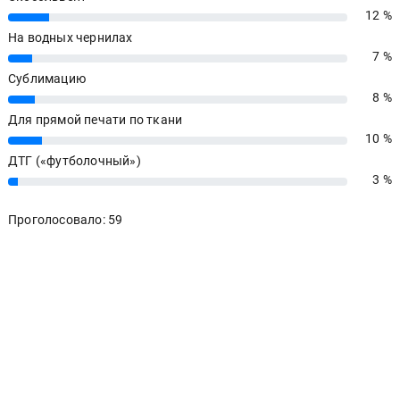
12 %
12%
На водных чернилах
7 %
7%
Сублимацию
8 %
8%
Для прямой печати по ткани
10 %
10%
ДТГ («футболочный»)
3 %
3%
Проголосовало: 59