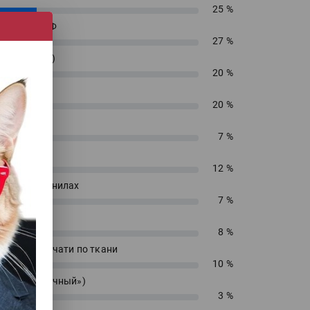
25 %
енирный УФ
27 %
 (текстиль)
20 %
 ДТФ
20 %
екс
7 %
сольвент
12 %
водных чернилах
7 %
блимацию
8 %
 прямой печати по ткани
10 %
 («футболочный»)
3 %