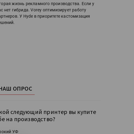
торая жизнь рекламного производства. Если у
ас нет гибрида. Vorey оптимизирует работу
артнеров. У Hyde в приоритете кастомизация
ешений.
НАШ ОПРОС
кой следующий принтер вы купите
бе на производство?
рокий УФ