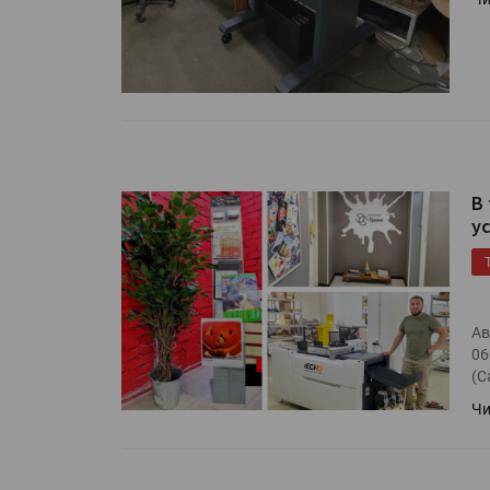
«Дубль В» расширяет ассо
фольги для горячего тисн
УФ-принтер Mimaki UJV20
запущен в компании «Ска
В
у
Ав
06
(С
Чи