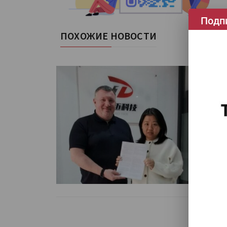
Подп
ПОХОЖИЕ НОВОСТИ
B
D
B2
пр
Te
Чи