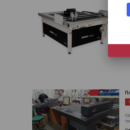
S
п
Su
дл
Чи
HeyGears анонсировала
полноцветный гибридный 
принтер G1X
П
Росприроднадзор запуска
«Калькулятор утилизации»
Ср
ти
Чи