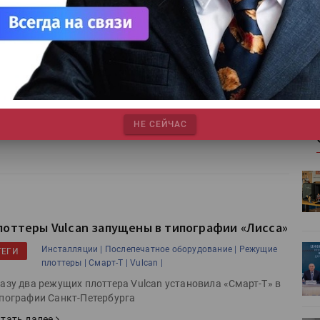
umma выпускает серию V планшетных режущих
Про
лоттеров
Summa |
Режущие плоттеры |
ТЕГИ
mma выпустила серию V планшетных режущих плоттеров
я упаковочной промышленности.
тать далее
НЕ СЕЙЧАС
HeyGears анонсировала
УФ/3D-
полноцветный гибридный УФ/3D-
принтер G1X
лоттеры Vulcan запущены в типографии «Лисса»
ет
Росприроднадзор запускает
Инсталляции |
Послепечатное оборудование |
Режущие
ТЕГИ
плоттеры |
Смарт-Т |
Vulcan |
«Калькулятор утилизации»
азу два режущих плоттера Vulcan установила «Смарт-Т» в
пографии Санкт-Петербурга
тать далее