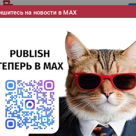
25%
ишитесь на новости в МАХ
Сув
27%
ДТФ
20%
УФ
2print стала эксклюзивным дистрибьютором
20%
imo Tech
Лат
Послепечатное оборудование |
Режущие плоттеры |
ТЕГИ
7%
b2print |
Эко
print подписала эксклюзивное соглашение с китайским
12%
оизводителем оборудования для цифровой высечки Dimo
На 
ch.
7%
тать далее
Су
8%
Для
10%
ДТГ
3%