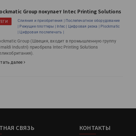
ockmatic Group покупает Intec Printing Solutions
Слияния и приобретения |
Послепечатное оборудование
ТЕГИ
|
Режущие плоттеры |
Intec |
Цифровая резка |
Plockmatic
|
Цифровая послепечать |
ockmatic Group (Швеция, входит в промышленную группу
imaldi Industri) приобрела Intec Printing Solutions
еликобритания).
тать далее
ТНАЯ СВЯЗЬ
КОНТАКТЫ