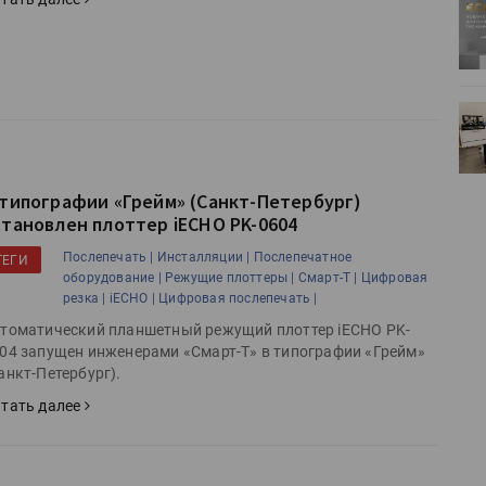
ртимент
«Дубль В» расширяет ассортимент
ения
фольги для горячего тиснения
0
УФ-принтер Mimaki UJV200
зитель»
запущен в компании «Сказитель»
 типографии «Грейм» (Санкт-Петербург)
становлен плоттер iECHO PK-0604
Послепечать |
Инсталляции |
Послепечатное
ТЕГИ
оборудование |
Режущие плоттеры |
Смарт-Т |
Цифровая
резка |
iECHO |
Цифровая послепечать |
томатический планшетный режущий плоттер iECHO PK-
04 запущен инженерами «Смарт-Т» в типографии «Грейм»
анкт-Петербург).
тать далее