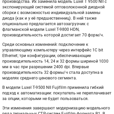
производства. Их заменила модель Luxel T 9500 NII с
экспонирующей системой оптоволоконной диодной
сборки с возможностью индивидуальной замены
диода (как и у её предшественниц). В ней также
опционально предлагается автозагрузчик с
флагманской модели Luxel T-9800 HDN,
производительность которой достигает 70 форм/ч.
Среди основных изменений: подключение к
управляющему компьютеру через интерфейс 1C bit
Ethernet; три конфигурации, обеспечивающие
производительность 14, 24 и 32 формы шириной 1030
мм в час при разрешении 2400 dpi. Впервые
производительность 32 формы/ч стала доступна в
моделях среднего ценового сегмента.
В модели Luxel T-9500 NII Fujifilm применила гибкий
подход к автоматизации: покупатель не переплачивает
за опции, которыми не будет пользоваться.
Эти изменения завершают модернизацию модельного
ряда термальных СТР-систем Fujifilm формата В1. В