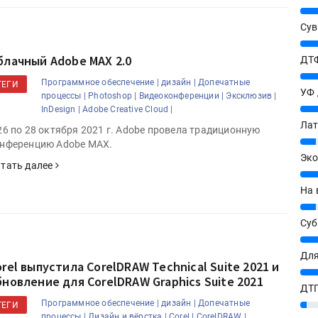
25%
Сув
27%
блачный Adobe MAX 2.0
ДТФ
20%
Программное обеспечение |
дизайн |
Допечатные
ТЕГИ
УФ
процессы |
Photoshop |
Видеоконференции |
Эксклюзив |
20%
InDesign |
Adobe Creative Cloud |
Лат
26 по 28 октября 2021 г. Adobe провела традиционную
7%
нференцию Adobe MAX.
Эко
тать далее
12%
На 
7%
Су
8%
Для
orel выпустила CorelDRAW Technical Suite 2021 и
10%
бновление для CorelDRAW Graphics Suite 2021
ДТГ
Программное обеспечение |
дизайн |
Допечатные
3%
ТЕГИ
процессы |
Дизайн и вёрстка |
Corel |
CorelDRAW |