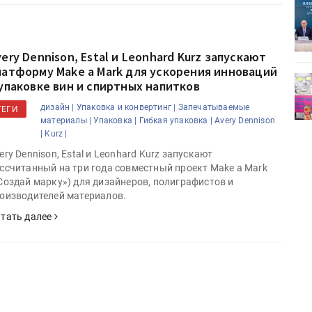
ет
Росприроднадзор запускает
«Калькулятор утилизации»
ery Dennison, Estal и Leonhard Kurz запускают
латформу Make a Mark для ускорения инноваций
деями,
IPSA 2026 приглашает за идеями,
 упаковке вин и спиртных напитков
поставщиками и новыми
дизайн |
Упаковка и конвертинг |
Запечатываемые
решениями для брендов
ТЕГИ
материалы |
Упаковка |
Гибкая упаковка |
Avery Dennison
|
Kurz |
ery Dennison, Estal и Leonhard Kurz запускают
ссчитанный на три года совместный проект Make a Mark
Создай марку») для дизайнеров, полиграфистов и
оизводителей материалов.
тать далее