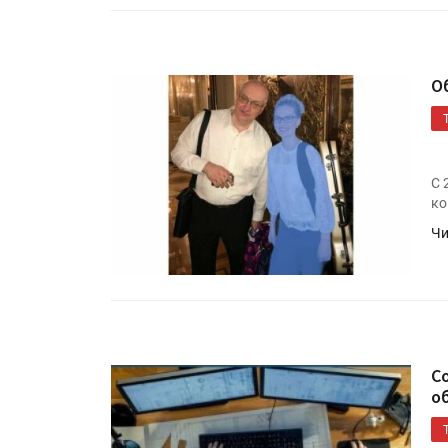
О
С 
ко
Чи
C
о