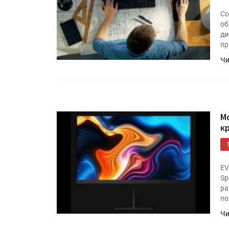
Co
об
ди
пр
Чи
М
к
Росстат опубликовал стат
объёмах промышленного
производства в стране за 
полугодие 2026 года
EV
Sp
ра
Круглый стол на тему РОП
по
28 июля
Чи