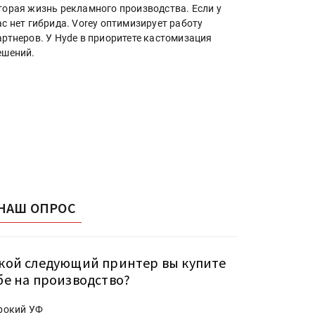
торая жизнь рекламного производства. Если у
ас нет гибрида. Vorey оптимизирует работу
артнеров. У Hyde в приоритете кастомизация
ешений.
НАШ ОПРОС
кой следующий принтер вы купите
бе на производство?
рокий УФ