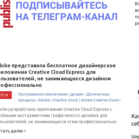
В
в
п
р
dobe представила бесплатное дизайнерское
риложение Creative Cloud Express для
ользователей, не занимающихся дизайном
рофессионально
Программное обеспечение |
дизайн |
Допечатные
ТЕГИ
процессы |
Adobe |
Creative Cloud |
Adobe Creative Cloud |
obe разработала приложение Creative Cloud Express с
Ка
обными инструментами графического дизайна для
льзователей, не занимающихся этим профессионально.
се
тать далее
Ши