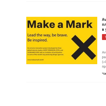
Росприроднадзор запуска
«Калькулятор утилизации»
Av
п
IPSA 2026 приглашает за и
в
поставщиками и новыми
решениями для брендов
Av
ра
(«
пр
Чи