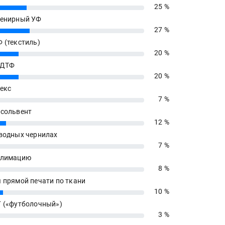
25 %
енирный УФ
27 %
 (текстиль)
20 %
 ДТФ
20 %
екс
7 %
сольвент
12 %
водных чернилах
7 %
блимацию
8 %
 прямой печати по ткани
10 %
 («футболочный»)
3 %