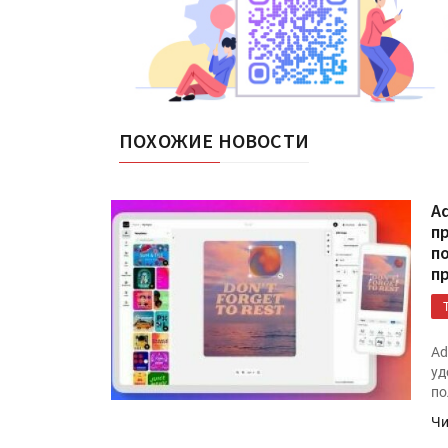
ПОХОЖИЕ НОВОСТИ
A
п
п
п
Ad
уд
по
Чи