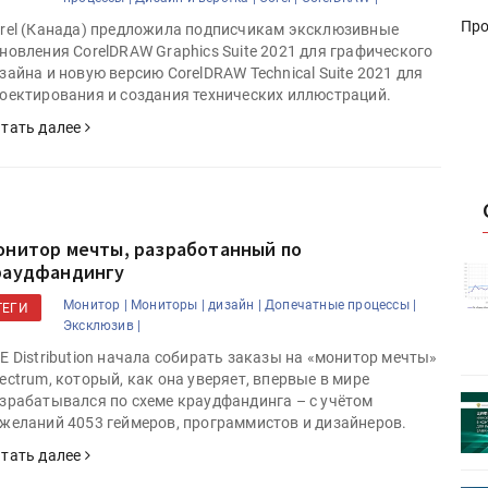
Про
rel (Канада) предложила подписчикам эксклюзивные
новления CorelDRAW Graphics Suite 2021 для графического
зайна и новую версию CorelDRAW Technical Suite 2021 для
оектирования и создания технических иллюстраций.
тать далее
онитор мечты, разработанный по
раудфандингу
истику об
Росстат опубликовал статистику об
объёмах промышленного
Монитор |
Мониторы |
дизайн |
Допечатные процессы |
ТЕГИ
первое
производства в стране за первое
Эксклюзив |
полугодие 2026 года
E Distribution начала собирать заказы на «монитор мечты»
ectrum, который, как она уверяет, впервые в мире
зрабатывался по схеме краудфандинга – с учётом
 пройдет
Круглый стол на тему РОП пройдет
желаний 4053 геймеров, программистов и дизайнеров.
28 июля
тать далее