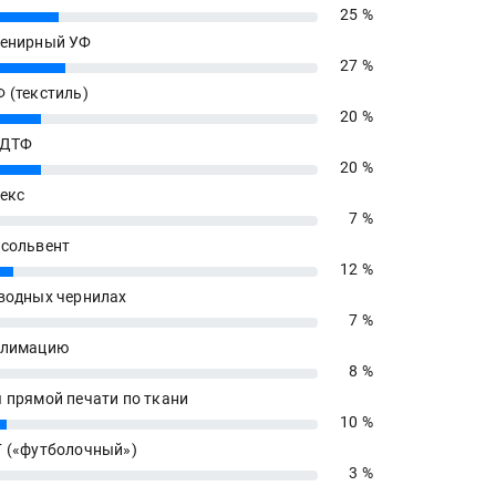
25 %
енирный УФ
27 %
 (текстиль)
20 %
 ДТФ
20 %
екс
7 %
сольвент
12 %
водных чернилах
7 %
блимацию
8 %
 прямой печати по ткани
10 %
 («футболочный»)
3 %