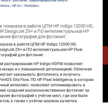
|
|
|
 печать
Выставки
Широкоформатная печать
|
|
|
 печать
HP Inc.
Photokina
е показала в работе ЦПМ HP Indigo 12000 HD,
 DesignJet Z9+ и ПО интеллектуальное HP
рования фотографий для фотокниг.
казала в работе ЦПМ HP Indigo 12000 HD,
ignJet Z9+ и ПО интеллектуальное HP Pixel
отографий для фотокниг.
ей растрирования HP Indigo HDFM позволяет
ез муара и с повышенной детализацией. Облачная
омогает заказывать фотопечать и получать
OS Site Flow. ПО HP Pixel Intelligence, в котором
ный интеллект, позволяет оптимизировать и
емя создания высококачественных фотокниг за
вания фотографий с учётом мест, где они были
ктов, а также с учётом анализа качества