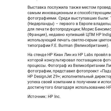
Выставка послужила также местом провед
самым инновационным и способствующим 
фотографиями. Среди выступавших были: Т
(Нидерланды) – первого в Европе владель
для печати фотопродукции; Морис Бенсимон
(Франция), недавно купившей ЦПМ HP Indi
использующий печать светло-серым цветом L
типографии F.E. Burman (Великобритания).
На стенде HP Киан Лин из HP Labs провёл ве
которой консультировал поставщиков фото
процессы. Фотограф из Великобритании Л
фотографии, представил фотопроект «Падш
HP DesignJet Z9+; исполнительный директор
успеха своей компании в получении и испо
достигнутого благодаря использованию HP 
Источник: HP Inc.