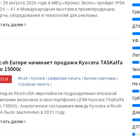
–28 августа 2026 года в МВЦ «Крокус Экспо» пройдет IPSA
25%
26 — 41-я Международная выставка промопродукции,
Сув
рча, оборудования и технологий для рекламы.
27%
тать далее
ДТФ
20%
УФ
20%
Лат
icoh Europe начинает продажи Kyocera TASKalfa
7%
ro 15000c
Эко
12%
Ricoh |
Kyocera |
Цифровая печать |
Бизнес-партнеры |
ТЕГИ
На 
Струйная печать |
7%
лед за Ricoh USA европейское подразделение японской
Су
мпании включила в свое портфолио ЦПМ Kyocera TASKalfa
8%
o 15000c. Аналогичное соглашение между Kyocera и Ricoh
A было заключено в 2021 году.
Для
10%
тать далее
ДТГ
3%