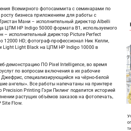
ения Всемирного фотосаммита с семинарами по
росту бизнеса приложениям для работы с
ристан Мани – исполнительный директор Albelli
ца ЦПМ HP Indigo 50000 формата B1, используемого
 – исполнительный директор Picture Perfect
go 12000 HD; фотограф-профессионал Ник Келли,
ight Light Black на ЦПМ HP Indigo 10000 в
б-демонстрацию ПО Pixel Intelligence, во время
услуг по вопросам включения в их рабочие
и Джефрис, специализирующийся на чёрно-белой
ие ангелы». Все работы напечатаны на принтере
 Precision Printing Гэри Пилинг поделится историей
лнении растущих объёмов заказов на фотопечать,
Site Flow.
У
о
т