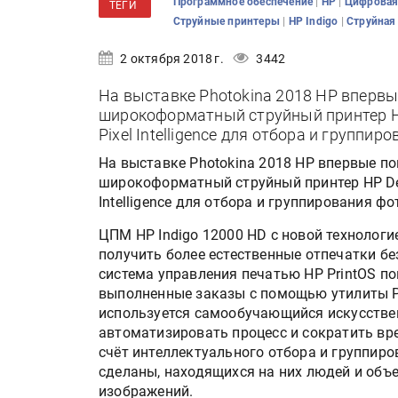
|
|
Программное обеспечение
HP
Цифровая
ТЕГИ
|
|
Струйные принтеры
HP Indigo
Струйная
2 октября 2018 г.
3442
На выставке Photokina 2018 HP впервы
широкоформатный струйный принтер HP
Pixel Intelligence для отбора и группи
На выставке Photokina 2018 HP впервые по
широкоформатный струйный принтер HP Des
Intelligence для отбора и группирования ф
ЦПМ HP Indigo 12000 HD с новой технологи
получить более естественные отпечатки б
система управления печатью HP PrintOS п
выполненные заказы с помощью утилиты Print
используется самообучающийся искусствен
автоматизировать процесс и сократить вр
счёт интеллектуального отбора и группиро
сделаны, находящихся на них людей и объе
изображений.