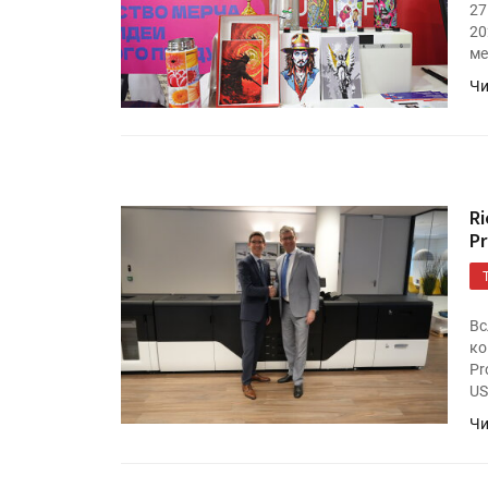
27
20
ме
Чи
R
P
Вс
ко
Pr
US
Чи