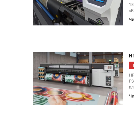
IPSA 2026 приглашает за и
18
поставщиками и новыми
«К
решениями для брендов
Чи
Kairos выпускает станцию
смешения красок Ada Colo
H
HP
FS
пл
Чи