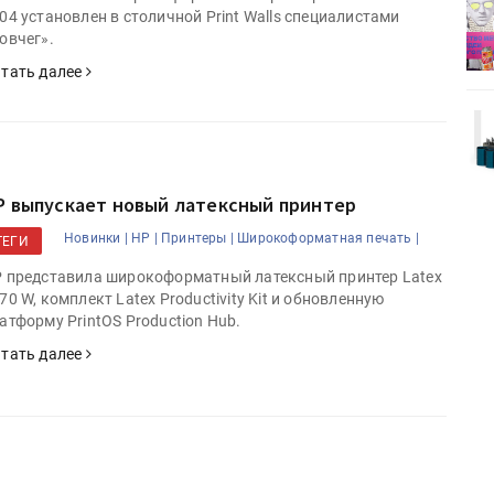
деями,
IPSA 2026 приглашает за идеями,
04 установлен в столичной Print Walls специалистами
поставщиками и новыми
овчег».
решениями для брендов
тать далее
Kairos выпускает станцию
r Lava
смешения красок Ada Color Lava
P выпускает новый латексный принтер
Новинки |
HP |
Принтеры |
Широкоформатная печать |
ТЕГИ
 представила широкоформатный латексный принтер Latex
70 W, комплект Latex Productivity Kit и обновленную
атформу PrintOS Production Hub.
тать далее