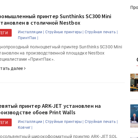
Про
ромышленный принтер Sunthinks SC300 Mini
становлен в столичной Nestbox
Инсталляции |
Струйные принтеры |
Струйная печать |
ТЕГИ
ПринтПак |
нопроходный полноцветный принтер Sunthinks SC300 Mini
тановлен на производственной площадке Nestbox
ециалистами «ПринтПак».
тать далее
HeyGears анонсировала
УФ/3D-
полноцветный гибридный УФ/3D-
принтер G1X
евятый принтер ARK-JET установлен на
ет
Росприроднадзор запускает
роизводстве обоев Print Walls
«Калькулятор утилизации»
Инсталляции |
Струйные принтеры |
Струйная печать |
ТЕГИ
Ковчег |
осольвентный широкоформатный принтер ARK-JET SOL