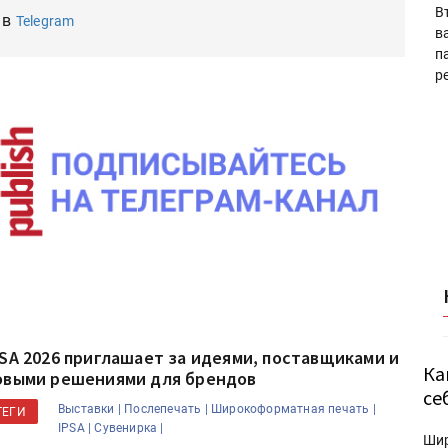
В
 в
Telegram
в
п
р
PSA 2026 приглашает за идеями, поставщиками и
Ка
овыми решениями для брендов
се
Выставки |
Послепечать |
Широкоформатная печать |
ТЕГИ
IPSA |
Сувенирка |
Ши