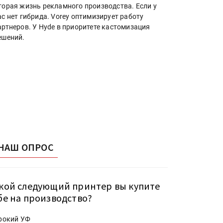
торая жизнь рекламного производства. Если у
ас нет гибрида. Vorey оптимизирует работу
артнеров. У Hyde в приоритете кастомизация
ешений.
НАШ ОПРОС
кой следующий принтер вы купите
бе на производство?
рокий УФ