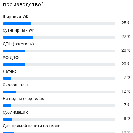
производство?
Широкий УФ
25 %
25%
Сувенирный УФ
27 %
27%
ДТФ (текстиль)
20 %
20%
УФ ДТФ
20 %
20%
Латекс
7 %
7%
Экосольвент
12 %
12%
На водных чернилах
7 %
7%
Сублимацию
8 %
8%
Для прямой печати по ткани
10 %
10%