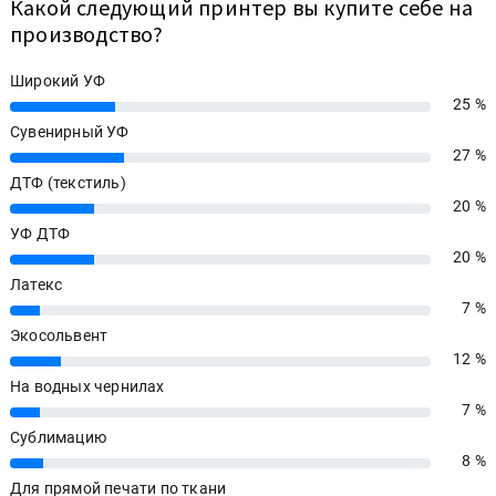
Какой следующий принтер вы купите себе на
производство?
Широкий УФ
25 %
25%
Сувенирный УФ
27 %
27%
ДТФ (текстиль)
20 %
20%
УФ ДТФ
20 %
20%
Латекс
7 %
7%
Экосольвент
12 %
12%
На водных чернилах
7 %
7%
Сублимацию
8 %
8%
Для прямой печати по ткани