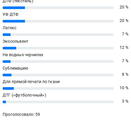
ДТФ (текстиль)
20 %
20%
УФ ДТФ
20 %
20%
Латекс
7 %
7%
Экосольвент
12 %
12%
На водных чернилах
7 %
7%
Сублимацию
8 %
8%
Для прямой печати по ткани
10 %
10%
ДТГ («футболочный»)
3 %
3%
Проголосовало: 59