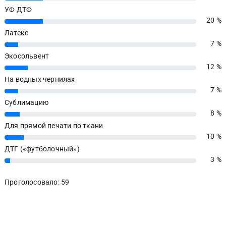
УФ ДТФ
20 %
20%
Латекс
7 %
7%
Экосольвент
12 %
12%
На водных чернилах
7 %
7%
Сублимацию
8 %
8%
Для прямой печати по ткани
10 %
10%
ДТГ («футболочный»)
3 %
3%
Проголосовало: 59