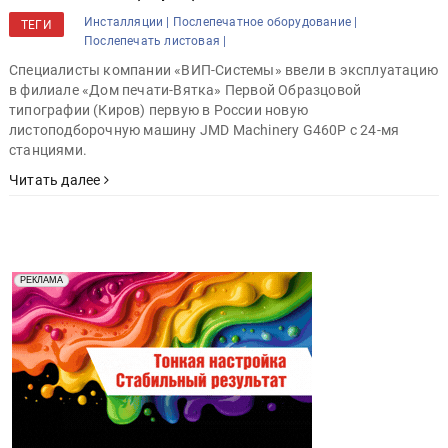
Инсталляции |
Послепечатное оборудование |
ТЕГИ
Послепечать листовая |
Специалисты компании «ВИП-Системы» ввели в эксплуатацию
в филиале «Дом печати-Вятка» Первой Образцовой
типографии (Киров) первую в России новую
листоподборочную машину JMD Machinery G460P с 24-мя
станциями.
Читать далее
Реклама. Рекламодатель ООО "Передовые Системы
РЕКЛАМА
Печати" erid: 2SDnjd2d4Qz