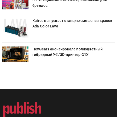
поставщиками и новыми решениями для
брендов
к
Kairos выпускает станцию смешения красок
Ada Color Lava
HeyGears анонсировала полноцветный
гибридный УФ/3D-принтер G1X