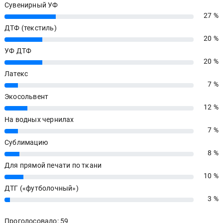
Сувенирный УФ
27 %
27%
ДТФ (текстиль)
20 %
20%
УФ ДТФ
20 %
20%
Латекс
7 %
7%
Экосольвент
12 %
12%
На водных чернилах
7 %
7%
Сублимацию
8 %
8%
Для прямой печати по ткани
10 %
10%
ДТГ («футболочный»)
3 %
3%
Проголосовало: 59