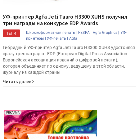
УФ-принтер Agfa Jeti Tauro H3300 XUHS получил
три награды на конкурсе EDP Awards
Широкоформатная печать |
FESPA |
Agfa Graphics |
УФ-
ТЕГИ
принтеры |
УФ-печать |
Agfa |
Гибридный УФ-принтер Agfa Jeti Tauro H3300 XUHS удостоился
сразу трех наград от EDP (European Digital Press Association -
Европейская ассоциация изданий о цифровой печати),
которая объединяет по одному, ведущему в этой области,
журналу из каждой страны
Читать далее
Реклама. Рекламодатель ООО "Передовые Системы
РЕКЛАМА
Печати" erid: 2SDnjd2d4Qz