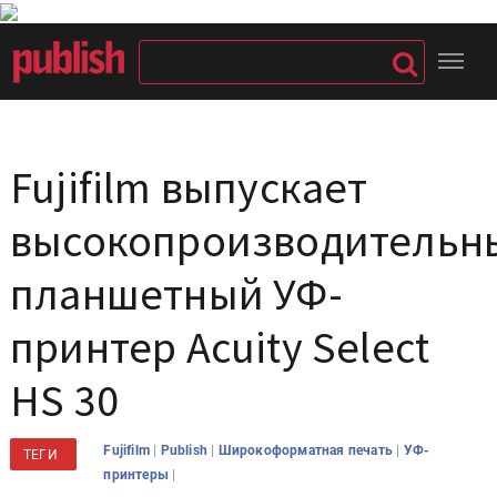
Fujifilm выпускает
высокопроизводительн
планшетный УФ-
принтер Acuity Select
HS 30
|
|
|
Fujifilm
Publish
Широкоформатная печать
УФ-
ТЕГИ
|
принтеры