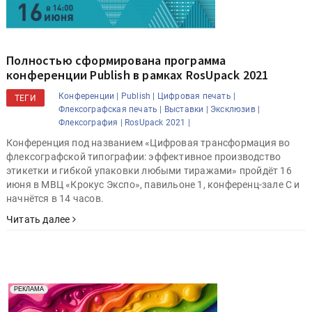
Полностью сформирована программа
конференции Publish в рамках RosUpack 2021
Конференции |
Publish |
Цифровая печать |
ТЕГИ
Флексографская печать |
Выставки |
Эксклюзив |
Флексография |
RosUpack 2021 |
Конференция под названием «Цифровая трансформация во
флексографской типографии: эффективное производство
этикетки и гибкой упаковки любыми тиражами» пройдёт 16
июня в МВЦ «Крокус Экспо», павильоне 1, конференц-зале С и
начнётся в 14 часов.
Читать далее
Реклама. Рекламодатель ООО "Передовые Системы
РЕКЛАМА
Печати" erid: 2SDnjd2d4Qz