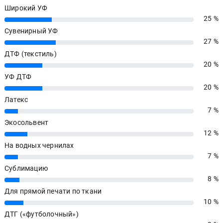
Широкий УФ
25 %
25%
Сувенирный УФ
27 %
27%
ДТФ (текстиль)
20 %
20%
УФ ДТФ
20 %
20%
Латекс
7 %
7%
Экосольвент
12 %
12%
На водных чернилах
7 %
7%
Сублимацию
8 %
8%
Для прямой печати по ткани
10 %
10%
ДТГ («футболочный»)