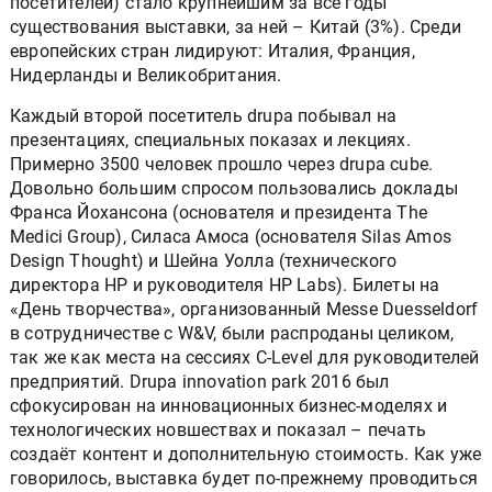
посетителей) стало крупнейшим за все годы
существования выставки, за ней – Китай (3%). Среди
европейских стран лидируют: Италия, Франция,
Нидерланды и Великобритания.
Каждый второй посетитель drupa побывал на
презентациях, специальных показах и лекциях.
Примерно 3500 человек прошло через drupa cube.
Довольно большим спросом пользовались доклады
Франса Йохансона (основателя и президента The
Medici Group), Силаса Амоса (основателя Silas Amos
Design Thought) и Шейна Уолла (технического
директора HP и руководителя HP Labs). Билеты на
«День творчества», организованный Messe Duesseldorf
в сотрудничестве с W&V, были распроданы целиком,
так же как места на сессиях C-Level для руководителей
предприятий. Drupa innovation park 2016 был
сфокусирован на инновационных бизнес-моделях и
технологических новшествах и показал – печать
создаёт контент и дополнительную стоимость. Как уже
говорилось, выставка будет по-прежнему проводиться