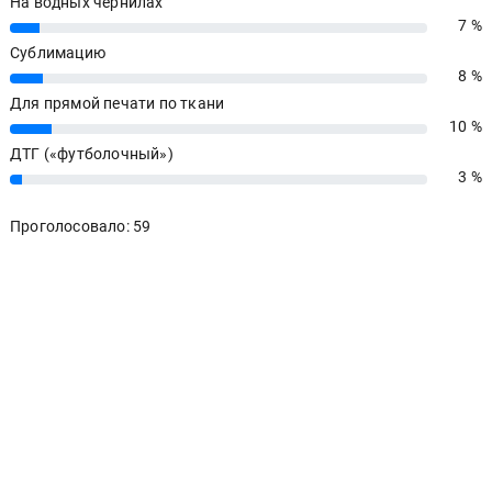
На водных чернилах
7 %
7%
Сублимацию
8 %
8%
Для прямой печати по ткани
10 %
10%
ДТГ («футболочный»)
3 %
3%
Проголосовало: 59