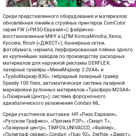
Среди представленного оборудования и материалов:
обновлённая линейка струйных принтеров ComColor
серии FW («РИЗО-Евразия»); фабрично-
восстановленные МФУ и ЦПМ KonicaMinolta, Xerox,
Kyocera, Ricoh («ДЖЕСТ»); баннерные сетки,
фотобумага, чернила, перфорированная плёнки одного
из крупнейших заводов по производству расходных
материалов для наружной рекламы DERFLEX;
лазерные гравёры «МиниМаркер 2-20А4» и
«ТурбоМаркер-В30», гибридный лазерный гравёр
Speedy-100 flexx, автоматическая система лазерной
маркировки рулонных материалов «Трасферо-М20А4»
(«Лазерный Центр»); система форсуночного
адиабатического увлажнения Condair ML.
Среди участников выставки: HP, «Ризо Евразия»,
«Русском Графикс», «Призма P2P», «Смарт Т»,
«Лазерный центр», TIMFOILUNIVACCO, «Файлер»,
«Полиграф сервис»,Condair, «Грас 92», Derflex, «Джест»,