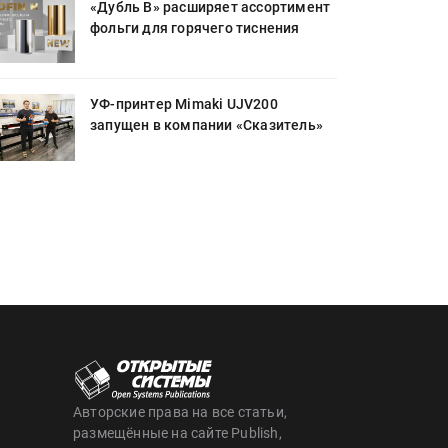
«Дубль В» расширяет ассортимент
фольги для горячего тиснения
УФ-принтер Mimaki UJV200
запущен в компании «Сказитель»
Авторские права на все статьи,
размещённые на сайте Publish,