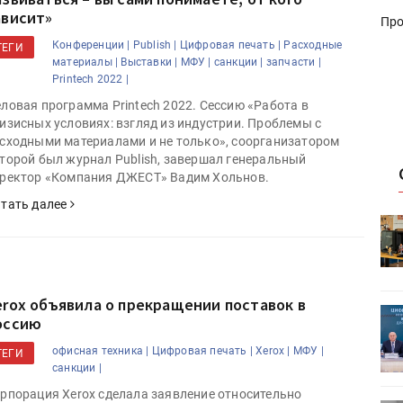
ависит»
Про
Конференции |
Publish |
Цифровая печать |
Расходные
ТЕГИ
материалы |
Выставки |
МФУ |
санкции |
запчасти |
Printech 2022 |
ловая программа Printech 2022. Сессию «Работа в
изисных условиях: взгляд из индустрии. Проблемы с
сходными материалами и не только», соорганизатором
торой был журнал Publish, завершал генеральный
ректор «Компания ДЖЕСТ» Вадим Хольнов.
тать далее
HeyGears анонсировала
УФ/3D-
полноцветный гибридный УФ/3D-
принтер G1X
erox объявила о прекращении поставок в
ет
Росприроднадзор запускает
оссию
«Калькулятор утилизации»
офисная техника |
Цифровая печать |
Xerox |
МФУ |
ТЕГИ
санкции |
рпорация Xerox сделала заявление относительно