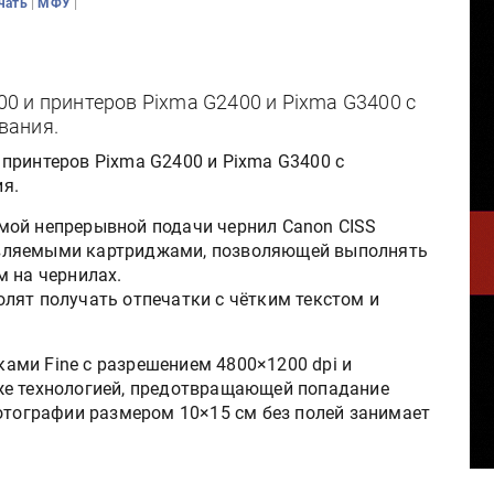
|
|
чать
МФУ
0 и принтеров Pixma G2400 и Pixma G3400 с
вания.
принтеров Pixma G2400 и Pixma G3400 с
я.
мой непрерывной подачи чернил Canon CISS
правляемыми картриджами, позволяющей выполнять
м на чернилах.
лят получать отпечатки с чётким текстом и
ми Fine с разрешением 4800×1200 dpi и
же технологией, предотвращающей попадание
фотографии размером 10×15 см без полей занимает