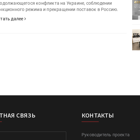
ртимент
«Дубль В» расширяет ассортимент
одолжающегося конфликта на Украине, соблюдении
ения
фольги для горячего тиснения
нкционного режима и прекращении поставок в Россию.
тать далее
0
УФ-принтер Mimaki UJV200
зитель»
запущен в компании «Сказитель»
ТНАЯ СВЯЗЬ
КОНТАКТЫ
Руководитель проекта