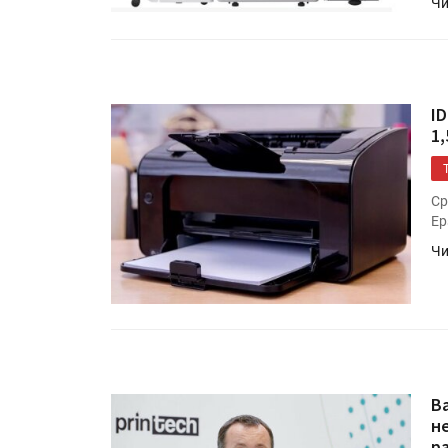
Чи
I
1
Ср
Ep
Чи
В
н
р