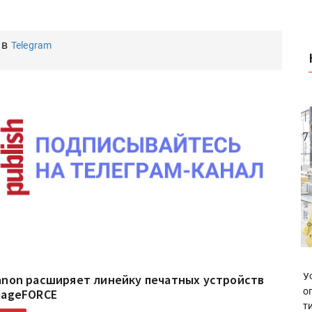
 в
Telegram
У
anon расширяет линейку печатных устройств
о
mageFORCE
т