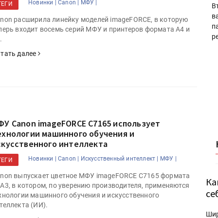
Новинки |
Canon |
МФУ |
ТЕГИ
В
в
non расширила линейку моделей imageFORCE, в которую
п
перь входит восемь серий МФУ и принтеров формата А4 и
р
.
тать далее
ФУ Canon imageFORCE C7165 использует
ехнологии машинного обучения и
скусственного интеллекта
Новинки |
Canon |
Искусственный интеллект |
МФУ |
ТЕГИ
non выпускает цветное МФУ imageFORCE C7165 формата
Ка
А3, в котором, по уверению производителя, применяются
се
хнологии машинного обучения и искусственного
теллекта (ИИ).
Ши