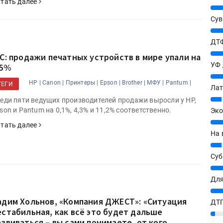
тать далее
25%
Сув
27%
ДТФ
20%
DC: продажи печатных устройств в мире упали на
УФ
,5%
20%
HP |
Canon |
Принтеры |
Epson |
Brother |
МФУ |
Pantum |
ТЕГИ
Лат
7%
еди пяти ведущих производителей продажи выросли у HP,
son и Pantum на 0,1%, 4,3% и 11,2% соответственно.
Эко
12%
тать далее
На 
7%
Су
8%
Для
10%
адим Хольнов, «Компания ДЖЕСТ»: «Ситуация
ДТГ
естабильная, как всё это будет дальше
3%
азвиваться – вы сами понимаете, от кого