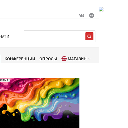
ЧАТИ
КОНФЕРЕНЦИИ
ОПРОСЫ
МАГАЗИН
лама. Рекламодатель ООО "Передовые Системы
КЛАМА
ати" erid: 2SDnjd2d4Qz