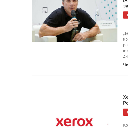
з
Де
кр
ра
ко
ди
Чи
HeyGears анонсировала
полноцветный гибридный 
принтер G1X
X
Росприроднадзор запуска
Р
«Калькулятор утилизации»
Ко