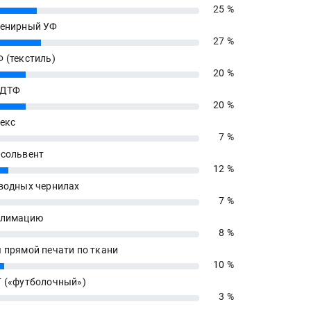
25 %
енирный УФ
27 %
 (текстиль)
20 %
 ДТФ
20 %
екс
7 %
сольвент
12 %
водных чернилах
7 %
блимацию
8 %
 прямой печати по ткани
10 %
 («футболочный»)
3 %