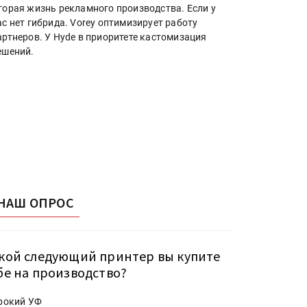
торая жизнь рекламного производства. Если у
ас нет гибрида. Vorey оптимизирует работу
артнеров. У Hyde в приоритете кастомизация
ешений.
НАШ ОПРОС
кой следующий принтер вы купите
бе на производство?
рокий УФ