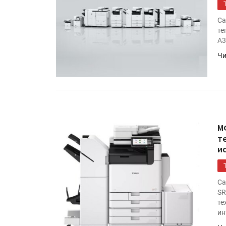
Ca
те
А3
Чи
М
т
и
Ca
SR
те
ин