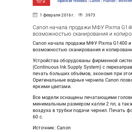
|
|
|
офисная техника
Canon
Publish
Фотопе
ТЕГИ
1 февраля 2016 г.
3973
Canon начала продажи МФУ Pixma G140
возможностью сканирования и копиро
Canon начала продажи МФУ Pixma G1400 и 
возможностью сканирования и копировани
Устройства оборудованы фирменной систе
(Continuous Ink Supply System) с переза
печать больших объёмов, экономя при это
Оригинальные водные чернила Canon позво
яркими цветами.
Все модели оснащены печатающими головка
минимальным размером капли 2 пл, а так
воздуха в трубки подачи чернил. Печать 
60 с.
Источник: Canon