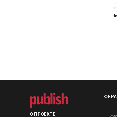
«Дубль В» расширяет ассо
пр
фольги для горячего тисн
са
Чи
УФ-принтер Mimaki UJV20
запущен в компании «Ска
ОБРА
О ПРОЕКТЕ