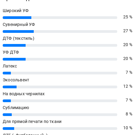
Широкий УФ
25 %
25%
Сувенирный УФ
27 %
27%
ДТФ (текстиль)
20 %
20%
УФ ДТФ
20 %
20%
Латекс
7 %
7%
Экосольвент
12 %
12%
На водных чернилах
7 %
7%
Сублимацию
8 %
8%
Для прямой печати по ткани
10 %
10%