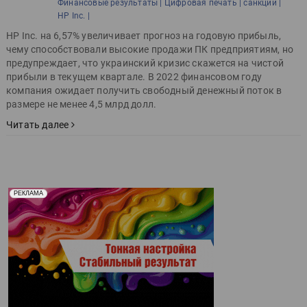
Финансовые результаты |
Цифровая печать |
санкции |
HP Inc. |
HP Inc. на 6,57% увеличивает прогноз на годовую прибыль,
чему способствовали высокие продажи ПК предприятиям, но
предупреждает, что украинский кризис скажется на чистой
прибыли в текущем квартале. В 2022 финансовом году
компания ожидает получить свободный денежный поток в
размере не менее 4,5 млрд долл.
Читать далее
Реклама. Рекламодатель ООО "Передовые Системы
РЕКЛАМА
Печати" erid: 2SDnjd2d4Qz