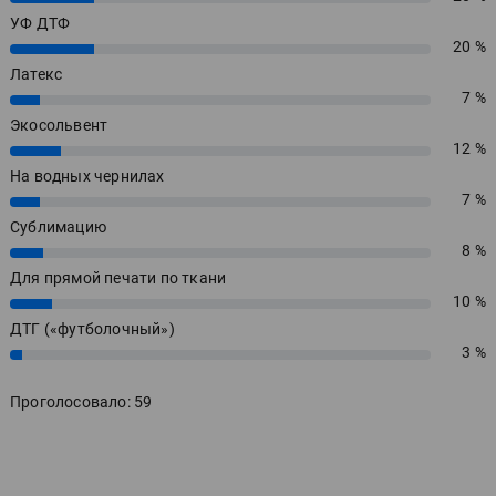
УФ ДТФ
20 %
20%
Латекс
7 %
7%
Экосольвент
12 %
12%
На водных чернилах
7 %
7%
Сублимацию
8 %
8%
Для прямой печати по ткани
10 %
10%
ДТГ («футболочный»)
3 %
3%
Проголосовало: 59