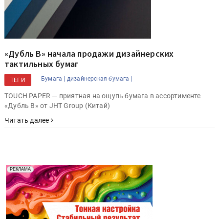
«Дубль В» начала продажи дизайнерских
тактильных бумаг
Бумага |
дизайнерская бумага |
ТЕГИ
TOUCH PAPER — приятная на ощупь бумага в ассортименте
«Дубль В» от JHT Group (Китай)
Читать далее
Реклама. Рекламодатель ООО "Передовые Системы
РЕКЛАМА
Печати" erid: 2SDnjd2d4Qz