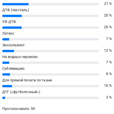
27 %
27%
ДТФ (текстиль)
20 %
20%
УФ ДТФ
20 %
20%
Латекс
7 %
7%
Экосольвент
12 %
12%
На водных чернилах
7 %
7%
Сублимацию
8 %
8%
Для прямой печати по ткани
10 %
10%
ДТГ («футболочный»)
3 %
3%
Проголосовало: 59