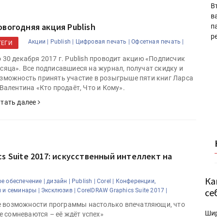
В
в
овогодняя акция Publish
п
р
Акции |
Publish |
Цифровая печать |
Офсетная печать |
ТЕГИ
 30 декабря 2017 г. Publish проводит акцию «Подписчик
сяца». Все подписавшиеся на журнал, получат скидку и
зможность принять участие в розыгрыше пяти книг Ларса
 Валентина «Кто продаёт, Что и Кому».
тать далее
cs Suite 2017: искусственный интеллект на
Ка
е обеспечение |
дизайн |
Publish |
Corel |
Конференции,
се
 и семинары |
Эксклюзив |
CorelDRAW Graphics Suite 2017 |
е возможности программы настолько впечатляющи, что
Ши
 сомневаются – её ждёт успех»