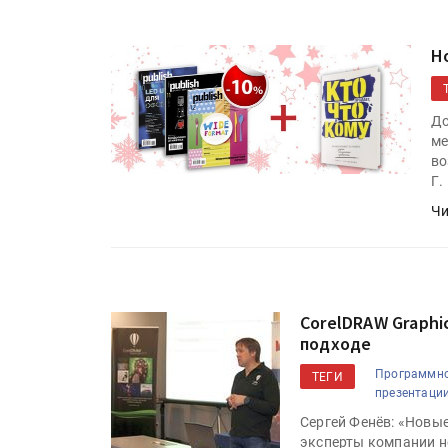
Н
До
ме
во
Г.
Чи
CorelDRAW Graphi
подходе
Программно
ТЕГИ
презентации
Сергей Фенёв: «Новы
эксперты компании не