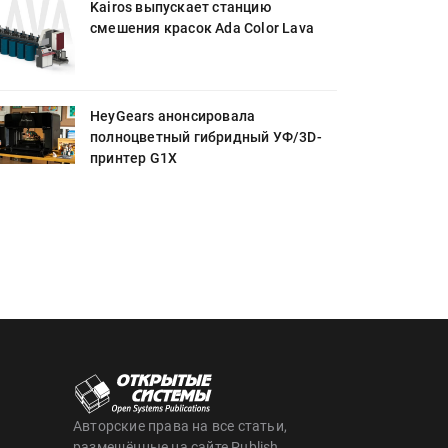
Kairos выпускает станцию
смешения красок Ada Color Lava
HeyGears анонсировала
полноцветный гибридный УФ/3D-
принтер G1X
Авторские права на все статьи,
размещённые на сайте Publish,