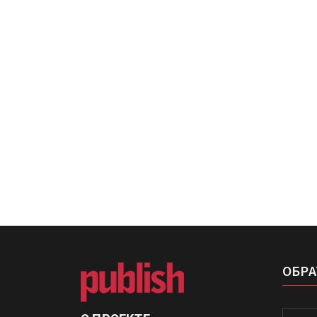
Kairos выпускает станцию
смешения красок Ada Colo
HeyGears анонсировала
полноцветный гибридный 
принтер G1X
ОБРА