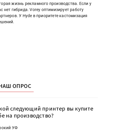
торая жизнь рекламного производства. Если у
ас нет гибрида. Vorey оптимизирует работу
артнеров. У Hyde в приоритете кастомизация
ешений.
НАШ ОПРОС
кой следующий принтер вы купите
бе на производство?
рокий УФ