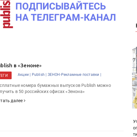
ublish в «Зеноне»
Акции |
Publish |
ЗЕНОН-Рекламные поставки |
ТЕГИ
сплатные номера бумажных выпусков Publish можно
лучить в 50 российских офисах «Зенона»
тать далее
У
о
т