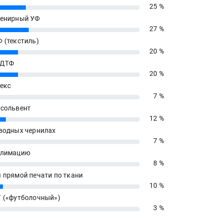
25 %
енирный УФ
27 %
 (текстиль)
20 %
 ДТФ
20 %
екс
7 %
сольвент
12 %
водных чернилах
7 %
блимацию
8 %
 прямой печати по ткани
10 %
 («футболочный»)
3 %