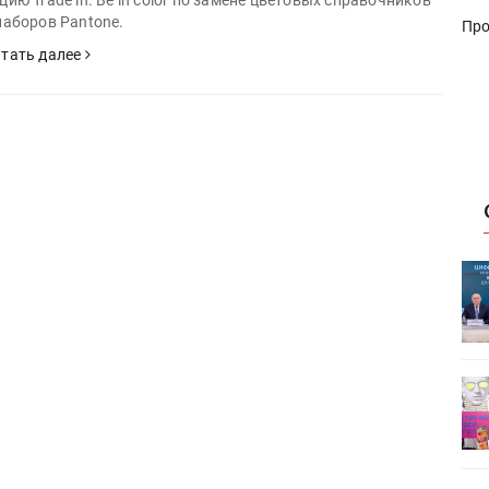
цию Trade in. Be in color по замене цветовых справочников
наборов Pantone.
Про
тать далее
ет
Росприроднадзор запускает
«Калькулятор утилизации»
деями,
IPSA 2026 приглашает за идеями,
поставщиками и новыми
решениями для брендов