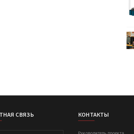
Kairos выпускает станцию
r Lava
смешения красок Ada Color Lava
HeyGears анонсировала
УФ/3D-
полноцветный гибридный УФ/3D-
принтер G1X
ТНАЯ СВЯЗЬ
КОНТАКТЫ
Руководитель проекта