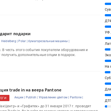
25%
Сув
27%
ДТФ
20%
УФ
 дарит подарки
20%
|
Heidelberg |
Polar |
бумагорезальные машины |
Лат
7%
ия. В честь этого события покупатели оборудования и
т получить дополнительные опции в подарок.
Эко
12%
На 
7%
Су
8%
кция trade in на веера Pantone
Для
10%
Акции |
Publish |
Управление цветом |
Pantone |
ТЕГИ
ДТГ
акЦентр» и «Грaфитек» до 31 января 2017 г. проводят
3%