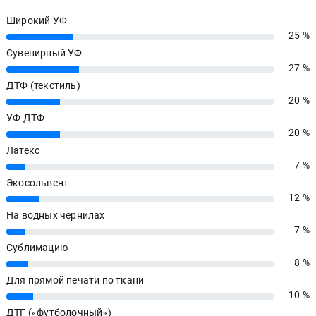
Широкий УФ
25 %
25%
Сувенирный УФ
27 %
27%
ДТФ (текстиль)
20 %
20%
УФ ДТФ
20 %
20%
Латекс
7 %
7%
Экосольвент
12 %
12%
На водных чернилах
7 %
7%
Сублимацию
8 %
8%
Для прямой печати по ткани
10 %
10%
ДТГ («футболочный»)