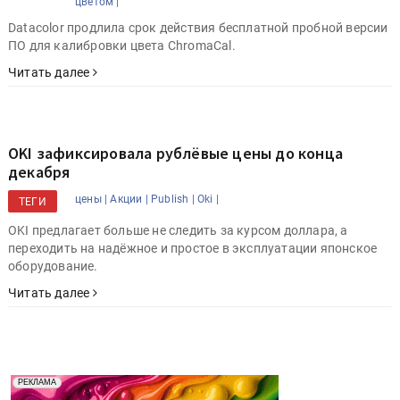
цветом |
Datacolor продлила срок действия бесплатной пробной версии
ПО для калибровки цвета ChromaCal.
Читать далее
OKI зафиксировала рублёвые цены до конца
декабря
цены |
Акции |
Publish |
Oki |
ТЕГИ
OKI предлагает больше не следить за курсом доллара, а
переходить на надёжное и простое в эксплуатации японское
оборудование.
Читать далее
Реклама. Рекламодатель ООО "Передовые Системы
РЕКЛАМА
Печати" erid: 2SDnjd2d4Qz