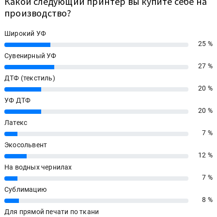
Какой следующий принтер вы купите себе на
производство?
Широкий УФ
25 %
25%
Сувенирный УФ
27 %
27%
ДТФ (текстиль)
20 %
20%
УФ ДТФ
20 %
20%
Латекс
7 %
7%
Экосольвент
12 %
12%
На водных чернилах
7 %
7%
Сублимацию
8 %
8%
Для прямой печати по ткани