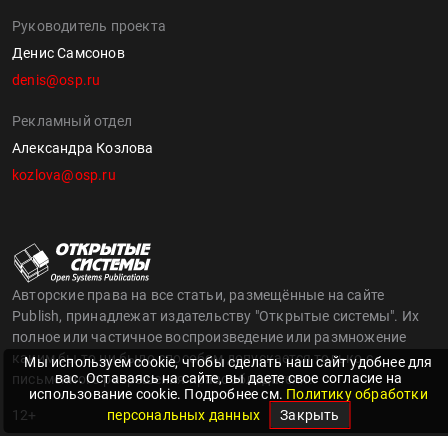
Руководитель проекта
Денис Самсонов
denis@osp.ru
Рекламный отдел
Александра Козлова
kozlova@osp.ru
Авторские права на все статьи, размещённые на сайте
Publish, принадлежат издательству "Открытые системы". Их
полное или частичное воспроизведение или размножение
каким бы то ни было способом допускается только с
Мы используем cookie, чтобы сделать наш сайт удобнее для
вас. Оставаясь на сайте, вы даете свое согласие на
письменного разрешения правообладателя..
использование cookie. Подробнее см.
Политику обработки
12+
персональных данных
Закрыть