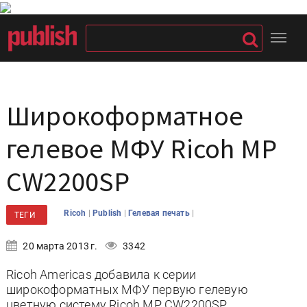
Широкоформатное
гелевое МФУ Ricoh MP
CW2200SP
|
|
|
Ricoh
Publish
Гелевая печать
ТЕГИ
20 марта 2013 г.
3342
Ricoh Americas добавила к серии
широкоформатных МФУ первую гелевую
цветную систему Ricoh MP CW2200SP,