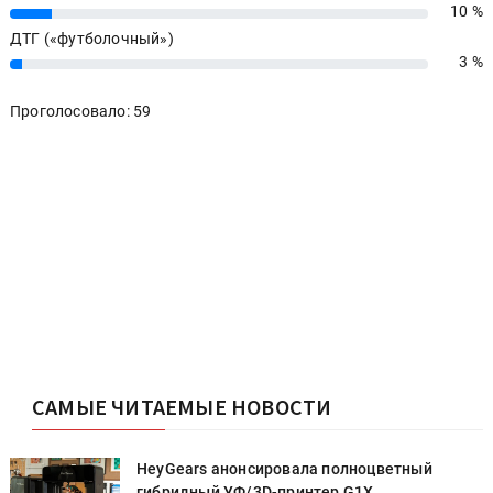
10 %
10%
ДТГ («футболочный»)
3 %
3%
Проголосовало: 59
САМЫЕ ЧИТАЕМЫЕ НОВОСТИ
HeyGears анонсировала полноцветный
гибридный УФ/3D-принтер G1X